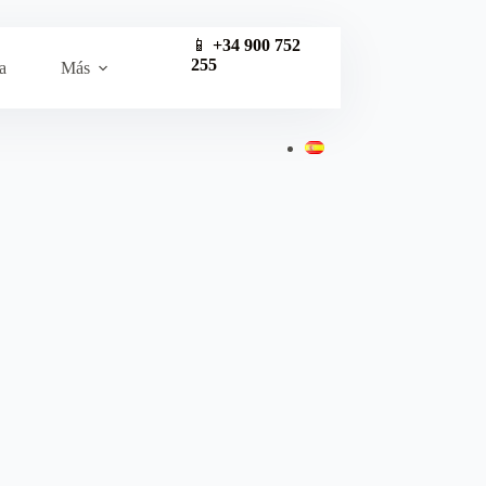
📱
+34 900 752
255
a
Más