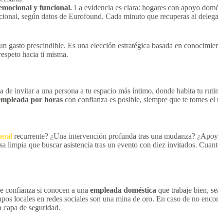
emocional y funcional.
La evidencia es clara: hogares con apoyo domé
elacional, según datos de Eurofound. Cada minuto que recuperas al dele
n gasto prescindible. Es una elección estratégica basada en conocimien
respeto hacia ti misma.
ta de invitar a una persona a tu espacio más íntimo, donde habita tu ruti
empleada por horas
con confianza es posible, siempre que te tomes el 
eral
recurrente? ¿Una intervención profunda tras una mudanza? ¿Apoyo
a limpia que buscar asistencia tras un evento con diez invitados. Cuant
 de confianza si conocen a una
empleada doméstica
que trabaje bien, s
upos locales en redes sociales son una mina de oro. En caso de no enco
a capa de seguridad.