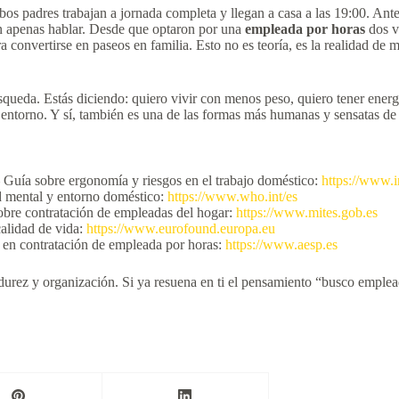
os padres trabajan a jornada completa y llegan a casa a las 19:00. Ant
in apenas hablar. Desde que optaron por una
empleada por horas
dos v
 convertirse en paseos en familia. Esto no es teoría, es la realidad de 
da. Estás diciendo: quiero vivir con menos peso, quiero tener energía 
 entorno. Y sí, también es una de las formas más humanas y sensatas de 
 Guía sobre ergonomía y riesgos en el trabajo doméstico:
https://www.i
d mental y entorno doméstico:
https://www.who.int/es
obre contratación de empleadas del hogar:
https://www.mites.gob.es
alidad de vida:
https://www.eurofound.europa.eu
 en contratación de empleada por horas:
https://www.aesp.es
urez y organización. Si ya resuena en ti el pensamiento “busco emplead