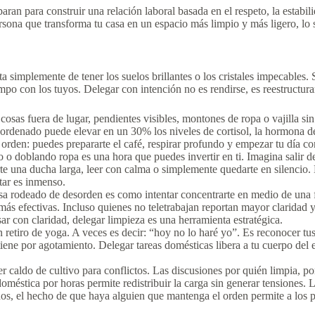
aran para construir una relación laboral basada en el respeto, la estabi
sona que transforma tu casa en un espacio más limpio y más ligero, lo 
 simplemente de tener los suelos brillantes o los cristales impecables. Se 
mpo con los tuyos. Delegar con intención no es rendirse, es reestructurar
cosas fuera de lugar, pendientes visibles, montones de ropa o vajilla sin 
ordenado puede elevar en un 30% los niveles de cortisol, la hormona de
orden: puedes prepararte el café, respirar profundo y empezar tu día con
 doblando ropa es una hora que puedes invertir en ti. Imagina salir del
rte una ducha larga, leer con calma o simplemente quedarte en silencio
star es inmenso.
a rodeado de desorden es como intentar concentrarte en medio de una fer
 más efectivas. Incluso quienes no teletrabajan reportan mayor claridad 
ar con claridad, delegar limpieza es una herramienta estratégica.
 retiro de yoga. A veces es decir: “hoy no lo haré yo”. Es reconocer tu
iene por agotamiento. Delegar tareas domésticas libera a tu cuerpo del es
 caldo de cultivo para conflictos. Las discusiones por quién limpia, po
éstica por horas permite redistribuir la carga sin generar tensiones. L
os, el hecho de que haya alguien que mantenga el orden permite a los p