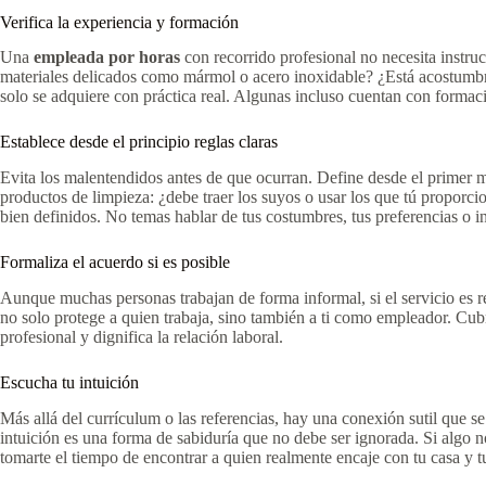
Verifica la experiencia y formación
Una
empleada por horas
con recorrido profesional no necesita instru
materiales delicados como mármol o acero inoxidable? ¿Está acostumbrad
solo se adquiere con práctica real. Algunas incluso cuentan con formac
Establece desde el principio reglas claras
Evita los malentendidos antes de que ocurran. Define desde el primer mom
productos de limpieza: ¿debe traer los suyos o usar los que tú proporci
bien definidos. No temas hablar de tus costumbres, tus preferencias o in
Formaliza el acuerdo si es posible
Aunque muchas personas trabajan de forma informal, si el servicio es re
no solo protege a quien trabaja, sino también a ti como empleador. Cub
profesional y dignifica la relación laboral.
Escucha tu intuición
Más allá del currículum o las referencias, hay una conexión sutil que s
intuición es una forma de sabiduría que no debe ser ignorada. Si algo n
tomarte el tiempo de encontrar a quien realmente encaje con tu casa y t