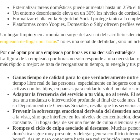
Externalizar tareas domésticas puede aumentar hasta un 25% el ti
Un entorno desordenado eleva en un 30% los niveles de cortisol, 
Formalizar el alta en la Seguridad Social protege tanto a la emp
Plataformas como Yoopies, Domestiko o Sitly ofrecen perfiles ver
Un hogar limpio y en armonía no surge del azar ni del sacrificio silenci
empleada de hogar por horas
” no es una señal de debilidad, sino un ac
Por qué optar por una empleada por horas es una decisión estratégica
La figura de la empleada por horas no solo responde a una necesidad op
más rápido o mejor: se trata de reorganizar tu tiempo, tu energía y tus p
Ganas tiempo de calidad para lo que verdaderamente nutre 
tiempo libre real de las personas, especialmente en hogares con 
activas con tus hijos, en pausas para cuidar tu salud mental o si
Adaptar la frecuencia del servicio a tu vida, no al revés.
El s
tras una mudanza o intervención profunda al final de cada mes. 
su Departamento de Ciencias Sociales, resalta que los servicios
Prevenir la sobrecarga emocional derivada del desorden ac
a la vista, sino que interfiere en los niveles de concentración, 
constante. Tu hogar deja de ser una fuente de culpa silenciosa y 
Rompes el ciclo de culpa asociado al descanso.
Muchas persona
doméstica sigue muy presente, y delegar genera conflicto interno.
horas”, das un paso consciente hacia esa redistribución justa y ne