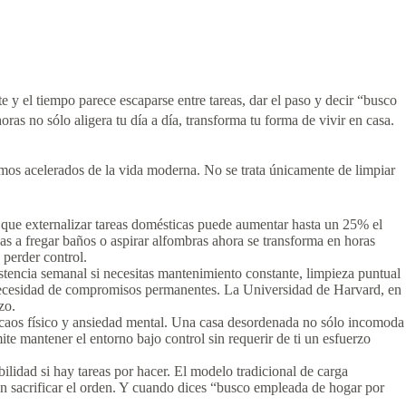
e y el tiempo parece escaparse entre tareas, dar el paso y decir “busco
ras no sólo aligera tu día a día, transforma tu forma de vivir en casa.
tmos acelerados de la vida moderna. No se trata únicamente de limpiar
 que externalizar tareas domésticas puede aumentar hasta un 25% el
as a fregar baños o aspirar alfombras ahora se transforma en horas
 perder control.
istencia semanal si necesitas mantenimiento constante, limpieza puntual
n necesidad de compromisos permanentes. La Universidad de Harvard, en
zo.
e caos físico y ansiedad mental. Una casa desordenada no sólo incomoda
te mantener el entorno bajo control sin requerir de ti un esfuerzo
lidad si hay tareas por hacer. El modelo tradicional de carga
sin sacrificar el orden. Y cuando dices “busco empleada de hogar por