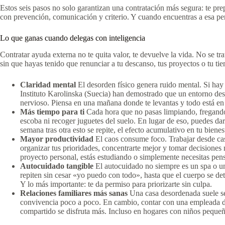
Estos seis pasos no solo garantizan una contratación más segura: te prep
con prevención, comunicación y criterio. Y cuando encuentras a esa per
Lo que ganas cuando delegas con inteligencia
Contratar ayuda externa no te quita valor, te devuelve la vida. No se trata
sin que hayas tenido que renunciar a tu descanso, tus proyectos o tu tie
Claridad mental
El desorden físico genera ruido mental. Si hay 
Instituto Karolinska (Suecia) han demostrado que un entorno des
nervioso. Piensa en una mañana donde te levantas y todo está en 
Más tiempo para ti
Cada hora que no pasas limpiando, fregando o
escoba ni recoger juguetes del suelo. En lugar de eso, puedes da
semana tras otra esto se repite, el efecto acumulativo en tu biene
Mayor productividad
El caos consume foco. Trabajar desde cas
organizar tus prioridades, concentrarte mejor y tomar decisiones
proyecto personal, estás estudiando o simplemente necesitas pens
Autocuidado tangible
El autocuidado no siempre es un spa o un
repiten sin cesar «yo puedo con todo», hasta que el cuerpo se det
Y lo más importante: te da permiso para priorizarte sin culpa.
Relaciones familiares más sanas
Una casa desordenada suele ser
convivencia poco a poco. En cambio, contar con una empleada dom
compartido se disfruta más. Incluso en hogares con niños pequeñ