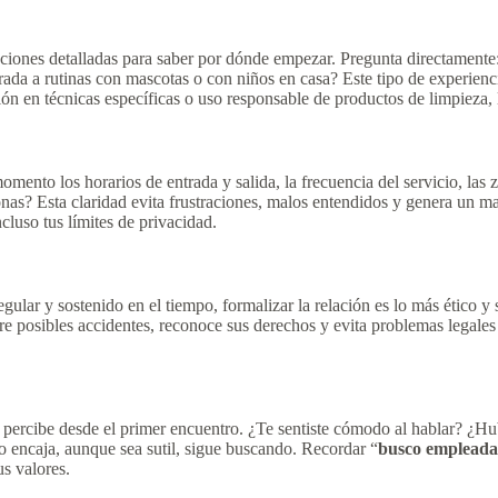
cciones detalladas para saber por dónde empezar. Pregunta directamente:
a a rutinas con mascotas o con niños en casa? Este tipo de experiencia 
ión en técnicas específicas o uso responsable de productos de limpieza,
ento los horarios de entrada y salida, la frecuencia del servicio, las z
onas? Esta claridad evita frustraciones, malos entendidos y genera un m
cluso tus límites de privacidad.
gular y sostenido en el tiempo, formalizar la relación es lo más ético 
re posibles accidentes, reconoce sus derechos y evita problemas legale
e percibe desde el primer encuentro. ¿Te sentiste cómodo al hablar? ¿Hu
o encaja, aunque sea sutil, sigue buscando. Recordar “
busco empleada
us valores.