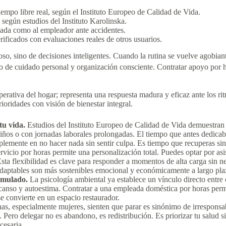
empo libre real, según el Instituto Europeo de Calidad de Vida.
según estudios del Instituto Karolinska.
leada como al empleador ante accidentes.
ificados con evaluaciones reales de otros usuarios.
oso, sino de decisiones inteligentes. Cuando la rutina se vuelve agobiant
to de cuidado personal y organización consciente. Contratar apoyo por ho
erativa del hogar; representa una respuesta madura y eficaz ante los ri
rioridades con visión de bienestar integral.
tu vida.
Estudios del Instituto Europeo de Calidad de Vida demuestran
niños o con jornadas laborales prolongadas. El tiempo que antes dedicab
mplemente en no hacer nada sin sentir culpa. Es tiempo que recuperas sin
ervicio por horas permite una personalización total. Puedes optar por as
Esta flexibilidad es clave para responder a momentos de alta carga si
 adaptables son más sostenibles emocional y económicamente a largo pla
umulado.
La psicología ambiental ya establece un vínculo directo entr
descanso y autoestima. Contratar a una empleada doméstica por horas permi
se convierte en un espacio restaurador.
s, especialmente mujeres, sienten que parar es sinónimo de irresponsabi
 Pero delegar no es abandono, es redistribución. Es priorizar tu salud 
cesaria.