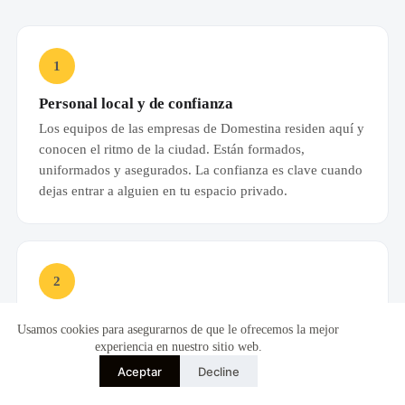
1
Personal local y de confianza
Los equipos de las empresas de Domestina residen aquí y
conocen el ritmo de la ciudad. Están formados,
uniformados y asegurados. La confianza es clave cuando
dejas entrar a alguien en tu espacio privado.
2
Productos adaptados al clima
Usamos cookies para asegurarnos de que le ofrecemos la mejor
No se usan los mismos químicos que en un clima seco y
experiencia en nuestro sitio web.
frío. Se emplean productos que combaten la humedad,
Aceptar
Decline
fungicidas preventivos y detergentes que rompen la