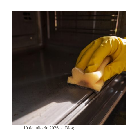
tus
alfombras
en
casa
como
un
profesional
y
dejarlas
libres
de
manchas
y
polvo
10 de julio de 2026
Blog