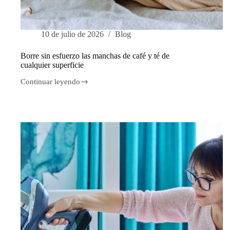
10 de julio de 2026
Blog
Borre sin esfuerzo las manchas de café y té de
cualquier superficie
Continuar leyendo
Borre
sin
esfuerzo
las
manchas
de
café
y
té
de
cualquier
superficie