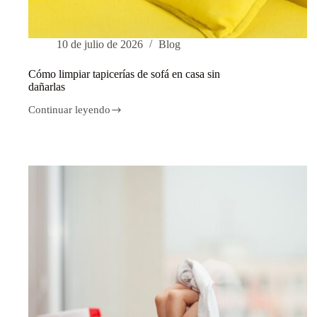
10 de julio de 2026
Blog
Cómo limpiar tapicerías de sofá en casa sin
dañarlas
Continuar leyendo
Cómo
limpiar
tapicerías
de
sofá
en
casa
sin
dañarlas