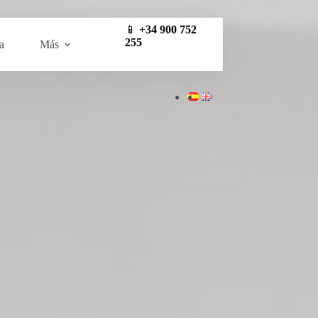
📱
+34 900 752
255
a
Más