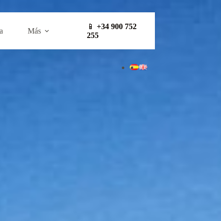
📱
+34 900 752
a
Más
255