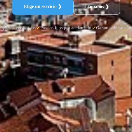
Elige un servicio ❯
Llámanos ❯
mpresas verificadas
Precios fijos por adelantado
Garantía de satisfa