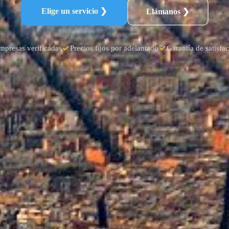
Elige un servicio ❯
Llámanos ❯
mpresas verificadas
Precios fijos por adelantado
Garantía de satisfa