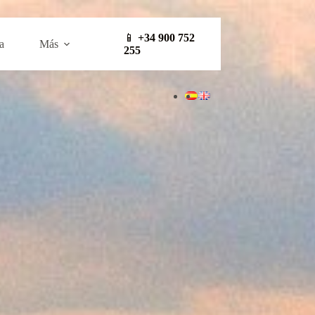
📱
+34 900 752
a
Más
255