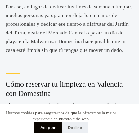
Por eso, en lugar de dedicar tus fines de semana a limpiar,
muchas personas ya optan por dejarlo en manos de
profesionales y dedicar ese tiempo a disfrutar del Jardín
del Turia, visitar el Mercado Central o pasar un día de
playa en la Malvarrosa. Domestina hace posible que tu
casa esté limpia sin que tú tengas que mover un dedo.
Cómo reservar tu limpieza en Valencia
con Domestina
El proceso es muy simple y se hace en menos de cinco
Usamos cookies para asegurarnos de que le ofrecemos la mejor
minutos:
experiencia en nuestro sitio web.
Aceptar
Decline
Accede a Domestina