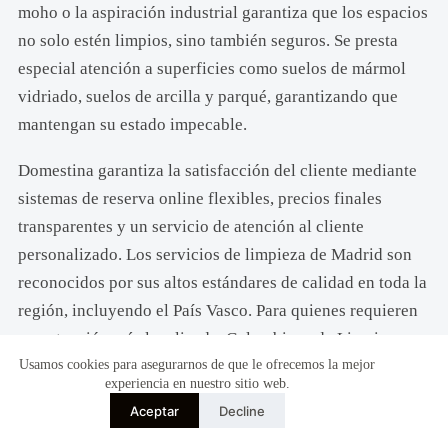
moho o la aspiración industrial garantiza que los espacios
no solo estén limpios, sino también seguros. Se presta
especial atención a superficies como suelos de mármol
vidriado, suelos de arcilla y parqué, garantizando que
mantengan su estado impecable.
Domestina garantiza la satisfacción del cliente mediante
sistemas de reserva online flexibles, precios finales
transparentes y un servicio de atención al cliente
personalizado. Los servicios de limpieza de Madrid son
reconocidos por sus altos estándares de calidad en toda la
región, incluyendo el País Vasco. Para quienes requieren
una atención más localizada, Colombiana de Limpiezas y
Usamos cookies para asegurarnos de que le ofrecemos la mejor
Grupo Pamares ofrecen soluciones a medida.
experiencia en nuestro sitio web.
Aceptar
Decline
Además, estos servicios van más allá de la limpieza,
ofreciendo limpieza para eventos, limpieza de mudanzas