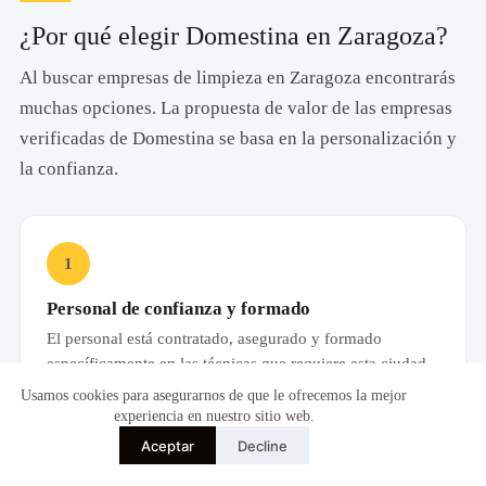
¿Por qué elegir Domestina en Zaragoza?
Al buscar empresas de limpieza en Zaragoza encontrarás
muchas opciones. La propuesta de valor de las empresas
verificadas de Domestina se basa en la personalización y
la confianza.
1
Personal de confianza y formado
El personal está contratado, asegurado y formado
específicamente en las técnicas que requiere esta ciudad.
Sabe cómo tratar un suelo de baldosa hidráulica antiguo y
Usamos cookies para asegurarnos de que le ofrecemos la mejor
cómo limpiar una cocina de inducción moderna sin
experiencia en nuestro sitio web.
rayarla. La discreción y la honestidad son los pilares del
Aceptar
Decline
servicio.