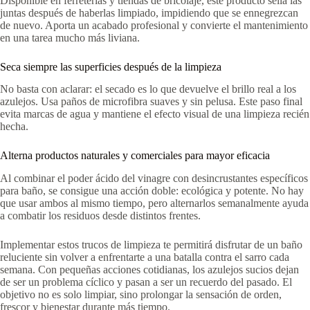
Disponible en ferreterías y tiendas de bricolaje, este producto sella las
juntas después de haberlas limpiado, impidiendo que se ennegrezcan
de nuevo. Aporta un acabado profesional y convierte el mantenimiento
en una tarea mucho más liviana.
Seca siempre las superficies después de la limpieza
No basta con aclarar: el secado es lo que devuelve el brillo real a los
azulejos. Usa paños de microfibra suaves y sin pelusa. Este paso final
evita marcas de agua y mantiene el efecto visual de una limpieza recién
hecha.
Alterna productos naturales y comerciales para mayor eficacia
Al combinar el poder ácido del vinagre con desincrustantes específicos
para baño, se consigue una acción doble: ecológica y potente. No hay
que usar ambos al mismo tiempo, pero alternarlos semanalmente ayuda
a combatir los residuos desde distintos frentes.
Implementar estos trucos de limpieza te permitirá disfrutar de un baño
reluciente sin volver a enfrentarte a una batalla contra el sarro cada
semana. Con pequeñas acciones cotidianas, los azulejos sucios dejan
de ser un problema cíclico y pasan a ser un recuerdo del pasado. El
objetivo no es solo limpiar, sino prolongar la sensación de orden,
frescor y bienestar durante más tiempo.