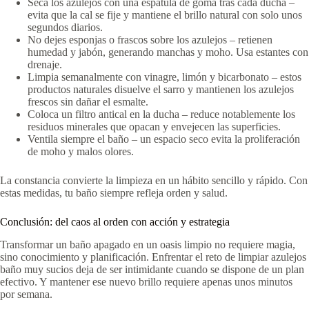
Seca los azulejos con una espátula de goma tras cada ducha –
evita que la cal se fije y mantiene el brillo natural con solo unos
segundos diarios.
No dejes esponjas o frascos sobre los azulejos – retienen
humedad y jabón, generando manchas y moho. Usa estantes con
drenaje.
Limpia semanalmente con vinagre, limón y bicarbonato – estos
productos naturales disuelve el sarro y mantienen los azulejos
frescos sin dañar el esmalte.
Coloca un filtro antical en la ducha – reduce notablemente los
residuos minerales que opacan y envejecen las superficies.
Ventila siempre el baño – un espacio seco evita la proliferación
de moho y malos olores.
La constancia convierte la limpieza en un hábito sencillo y rápido. Con
estas medidas, tu baño siempre refleja orden y salud.
Conclusión: del caos al orden con acción y estrategia
Transformar un baño apagado en un oasis limpio no requiere magia,
sino conocimiento y planificación. Enfrentar el reto de limpiar azulejos
baño muy sucios deja de ser intimidante cuando se dispone de un plan
efectivo. Y mantener ese nuevo brillo requiere apenas unos minutos
por semana.