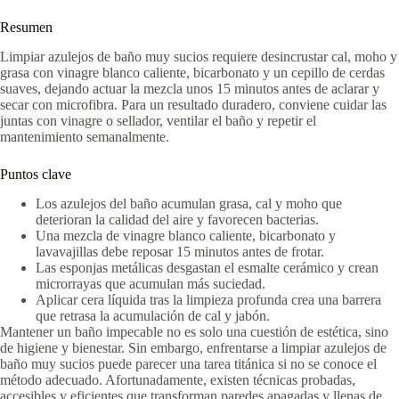
Resumen
Limpiar azulejos de baño muy sucios requiere desincrustar cal, moho y
grasa con vinagre blanco caliente, bicarbonato y un cepillo de cerdas
suaves, dejando actuar la mezcla unos 15 minutos antes de aclarar y
secar con microfibra. Para un resultado duradero, conviene cuidar las
juntas con vinagre o sellador, ventilar el baño y repetir el
mantenimiento semanalmente.
Puntos clave
Los azulejos del baño acumulan grasa, cal y moho que
deterioran la calidad del aire y favorecen bacterias.
Una mezcla de vinagre blanco caliente, bicarbonato y
lavavajillas debe reposar 15 minutos antes de frotar.
Las esponjas metálicas desgastan el esmalte cerámico y crean
microrrayas que acumulan más suciedad.
Aplicar cera líquida tras la limpieza profunda crea una barrera
que retrasa la acumulación de cal y jabón.
Mantener un baño impecable no es solo una cuestión de estética, sino
de higiene y bienestar. Sin embargo, enfrentarse a limpiar azulejos de
baño muy sucios puede parecer una tarea titánica si no se conoce el
método adecuado. Afortunadamente, existen técnicas probadas,
accesibles y eficientes que transforman paredes apagadas y llenas de