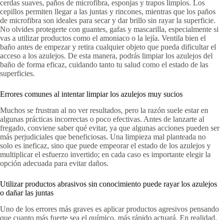
cerdas suaves, paños de microfibra, esponjas y trapos limpios. Los
cepillos permiten llegar a las juntas y rincones, mientras que los paños
de microfibra son ideales para secar y dar brillo sin rayar la superficie.
No olvides protegerte con guantes, gafas y mascarilla, especialmente si
vas a utilizar productos como el amoniaco o la lejía. Ventila bien el
baño antes de empezar y retira cualquier objeto que pueda dificultar el
acceso a los azulejos. De esta manera, podrás limpiar los azulejos del
baño de forma eficaz, cuidando tanto tu salud como el estado de las
superficies.
Errores comunes al intentar limpiar los azulejos muy sucios
Muchos se frustran al no ver resultados, pero la razón suele estar en
algunas prácticas incorrectas o poco efectivas. Antes de lanzarte al
fregado, conviene saber qué evitar, ya que algunas acciones pueden ser
más perjudiciales que beneficiosas. Una limpieza mal planteada no
solo es ineficaz, sino que puede empeorar el estado de los azulejos y
multiplicar el esfuerzo invertido; en cada caso es importante elegir la
opción adecuada para evitar daños.
Utilizar productos abrasivos sin conocimiento puede rayar los azulejos
o dañar las juntas
Uno de los errores más graves es aplicar productos agresivos pensando
que cuanto más fuerte sea el químico, más rápido actuará. En realidad,