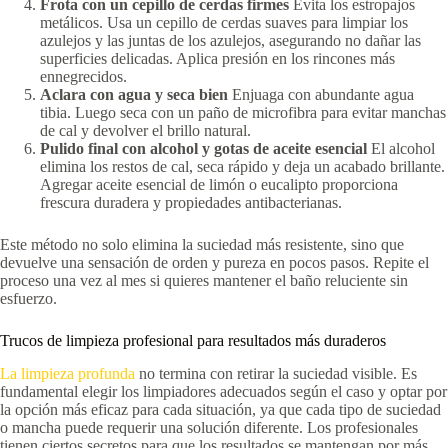
Frota con un cepillo de cerdas firmes
Evita los estropajos
metálicos.
Usa un cepillo de cerdas suaves para limpiar los
azulejos y las juntas de los azulejos, asegurando no dañar las
superficies delicadas
. Aplica presión en los rincones más
ennegrecidos.
Aclara con agua y seca bien
Enjuaga con abundante agua
tibia. Luego seca con un paño de microfibra para evitar manchas
de cal y devolver el brillo natural.
Pulido final con alcohol y gotas de aceite esencial
El alcohol
elimina los restos de cal, seca rápido y deja un acabado brillante.
Agregar aceite esencial de limón o eucalipto proporciona
frescura duradera y propiedades antibacterianas.
Este método no solo elimina la suciedad más resistente, sino que
devuelve una sensación de orden y pureza en pocos pasos. Repite el
proceso una vez al mes si quieres mantener el baño reluciente sin
esfuerzo.
Trucos de limpieza profesional para resultados más duraderos
La limpieza profunda
no termina con retirar la suciedad visible. Es
fundamental elegir los limpiadores adecuados según el caso y optar por
la opción más eficaz para cada situación, ya que cada tipo de suciedad
o mancha puede requerir una solución diferente. Los profesionales
tienen ciertos secretos para que los resultados se mantengan por más