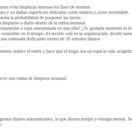
utos evita limpiezas intensas los fines de semana.
ales y no dañan superficies delicadas como madera o acero inoxidable.
enta la probabilidad de posponer las tareas.
impiarse a diario dentro de la rutina semanal.
estanterías o ropa amontonada en una silla? ¿Te gustaría mantener tu hog
 sostenible en el tiempo. El secreto está en la organización: dividir tare
 casa ordenada dedicando menos de 20 minutos diarios.
enestar, reduce el estrés y hace que el hogar sea un espacio más acoged
lecer una rutina de limpieza semanal:
estos diarios automatizados, lo que ahorra tiempo y energía mental. Seg
o.