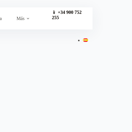
📱
+34 900 752
255
a
Más