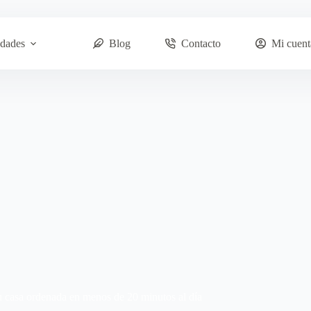
dades
Blog
Contacto
Mi cuent
tu casa ordenada en menos de 20 minutos al día