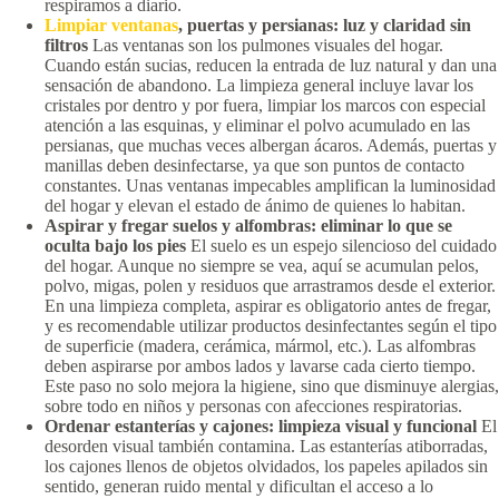
respiramos a diario.
Limpiar ventanas
, puertas y persianas: luz y claridad sin
filtros
Las ventanas son los pulmones visuales del hogar.
Cuando están sucias, reducen la entrada de luz natural y dan una
sensación de abandono. La limpieza general incluye lavar los
cristales por dentro y por fuera, limpiar los marcos con especial
atención a las esquinas, y eliminar el polvo acumulado en las
persianas, que muchas veces albergan ácaros. Además, puertas y
manillas deben desinfectarse, ya que son puntos de contacto
constantes. Unas ventanas impecables amplifican la luminosidad
del hogar y elevan el estado de ánimo de quienes lo habitan.
Aspirar y fregar suelos y alfombras: eliminar lo que se
oculta bajo los pies
El suelo es un espejo silencioso del cuidado
del hogar. Aunque no siempre se vea, aquí se acumulan pelos,
polvo, migas, polen y residuos que arrastramos desde el exterior.
En una limpieza completa, aspirar es obligatorio antes de fregar,
y es recomendable utilizar productos desinfectantes según el tipo
de superficie (madera, cerámica, mármol, etc.). Las alfombras
deben aspirarse por ambos lados y lavarse cada cierto tiempo.
Este paso no solo mejora la higiene, sino que disminuye alergias,
sobre todo en niños y personas con afecciones respiratorias.
Ordenar estanterías y cajones: limpieza visual y funcional
El
desorden visual también contamina. Las estanterías atiborradas,
los cajones llenos de objetos olvidados, los papeles apilados sin
sentido, generan ruido mental y dificultan el acceso a lo