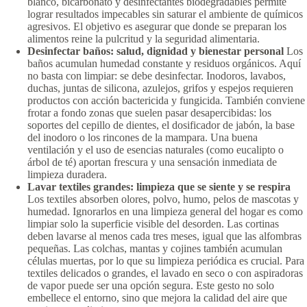
blanco, bicarbonato y desinfectantes biodegradables permite
lograr resultados impecables sin saturar el ambiente de químicos
agresivos. El objetivo es asegurar que donde se preparan los
alimentos reine la pulcritud y la seguridad alimentaria.
Desinfectar baños: salud, dignidad y bienestar personal
Los
baños acumulan humedad constante y residuos orgánicos. Aquí
no basta con limpiar: se debe desinfectar. Inodoros, lavabos,
duchas, juntas de silicona, azulejos, grifos y espejos requieren
productos con acción bactericida y fungicida. También conviene
frotar a fondo zonas que suelen pasar desapercibidas: los
soportes del cepillo de dientes, el dosificador de jabón, la base
del inodoro o los rincones de la mampara. Una buena
ventilación y el uso de esencias naturales (como eucalipto o
árbol de té) aportan frescura y una sensación inmediata de
limpieza duradera.
Lavar textiles grandes: limpieza que se siente y se respira
Los textiles absorben olores, polvo, humo, pelos de mascotas y
humedad. Ignorarlos en una limpieza general del hogar es como
limpiar solo la superficie visible del desorden. Las cortinas
deben lavarse al menos cada tres meses, igual que las alfombras
pequeñas. Las colchas, mantas y cojines también acumulan
células muertas, por lo que su limpieza periódica es crucial. Para
textiles delicados o grandes, el lavado en seco o con aspiradoras
de vapor puede ser una opción segura. Este gesto no solo
embellece el entorno, sino que mejora la calidad del aire que