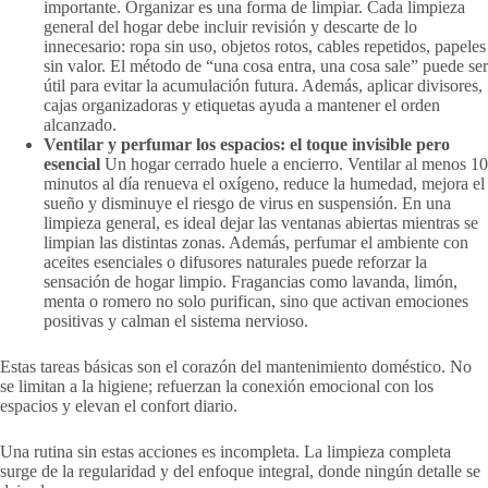
importante. Organizar es una forma de limpiar. Cada limpieza
general del hogar debe incluir revisión y descarte de lo
innecesario: ropa sin uso, objetos rotos, cables repetidos, papeles
sin valor. El método de “una cosa entra, una cosa sale” puede ser
útil para evitar la acumulación futura. Además, aplicar divisores,
cajas organizadoras y etiquetas ayuda a mantener el orden
alcanzado.
Ventilar y perfumar los espacios: el toque invisible pero
esencial
Un hogar cerrado huele a encierro. Ventilar al menos 10
minutos al día renueva el oxígeno, reduce la humedad, mejora el
sueño y disminuye el riesgo de virus en suspensión. En una
limpieza general, es ideal dejar las ventanas abiertas mientras se
limpian las distintas zonas. Además, perfumar el ambiente con
aceites esenciales o difusores naturales puede reforzar la
sensación de hogar limpio. Fragancias como lavanda, limón,
menta o romero no solo purifican, sino que activan emociones
positivas y calman el sistema nervioso.
Estas tareas básicas son el corazón del mantenimiento doméstico. No
se limitan a la higiene; refuerzan la conexión emocional con los
espacios y elevan el confort diario.
Una rutina sin estas acciones es incompleta. La limpieza completa
surge de la regularidad y del enfoque integral, donde ningún detalle se