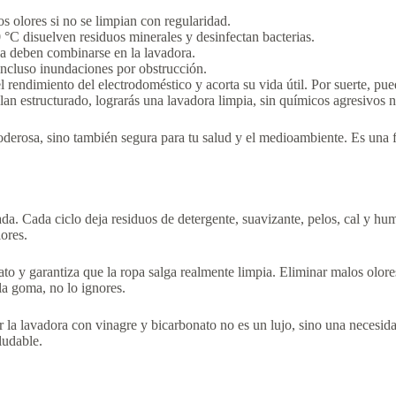
 olores si no se limpian con regularidad.
 °C disuelven residuos minerales y desinfectan bacterias.
ca deben combinarse en la lavadora.
 incluso inundaciones por obstrucción.
 rendimiento del electrodoméstico y acorta su vida útil. Por suerte, pued
an estructurado, lograrás una lavadora limpia, sin químicos agresivos n
derosa, sino también segura para tu salud y el medioambiente. Es una f
da. Cada ciclo deja residuos de detergente, suavizante, pelos, cal y h
lores.
to y garantiza que la ropa salga realmente limpia. Eliminar malos olore
la goma, no lo ignores.
ar la lavadora con vinagre y bicarbonato no es un lujo, sino una neces
ludable.