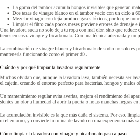
La goma del tambor acumula hongos invisibles que generan malos
Dos tazas de vinagre blanco en el tambor vacío con un ciclo a 60
Mezclar vinagre con lejía produce gases tóxicos, por lo que nun
Limpiar el filtro cada pocos meses previene errores de drenaje e
Una lavadora sucia no solo deja tu ropa con mal olor, sino que reduce el
tienes en casa: vinagre y bicarbonato. Con una técnica adecuada y un pl
La combinación de vinagre blanco y bicarbonato de sodio no solo es po
mantenerla funcionando como el primer día.
Cuándo y por qué limpiar la lavadora regularmente
Muchos olvidan que, aunque la lavadora lava, también necesita ser lava
el cajetín, creando el entorno perfecto para bacterias, hongos y malos o
Un mantenimiento regular evita averías, mejora el rendimiento del apara
sientes un olor a humedad al abrir la puerta o notas manchas negras en 
La acumulación invisible es la que más daña el sistema. Por eso, limpi
ni el entorno, y convierte tu rutina de lavado en una experiencia más sa
Cómo limpiar la lavadora con vinagre y bicarbonato paso a paso