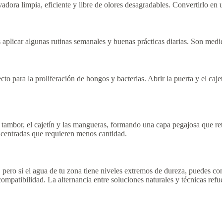
vadora limpia, eficiente y libre de olores desagradables. Convertirlo en 
 aplicar algunas rutinas semanales y buenas prácticas diarias. Son medi
 para la proliferación de hongos y bacterias. Abrir la puerta y el cajetí
 tambor, el cajetín y las mangueras, formando una capa pegajosa que ret
ncentradas que requieren menos cantidad.
l, pero si el agua de tu zona tiene niveles extremos de dureza, puedes c
patibilidad. La alternancia entre soluciones naturales y técnicas refue