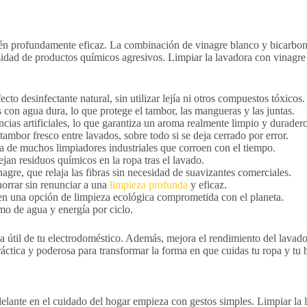
bién profundamente eficaz. La combinación de vinagre blanco y bicarbon
sidad de productos químicos agresivos. Limpiar la lavadora con vinagre 
cto desinfectante natural, sin utilizar lejía ni otros compuestos tóxicos.
 con agua dura, lo que protege el tambor, las mangueras y las juntas.
ncias artificiales, lo que garantiza un aroma realmente limpio y duradero
ambor fresco entre lavados, sobre todo si se deja cerrado por error.
ia de muchos limpiadores industriales que corroen con el tiempo.
ejan residuos químicos en la ropa tras el lavado.
nagre, que relaja las fibras sin necesidad de suavizantes comerciales.
horrar sin renunciar a una
limpieza profunda
y eficaz.
 en una opción de limpieza ecológica comprometida con el planeta.
o de agua y energía por ciclo.
a útil de tu electrodoméstico. Además, mejora el rendimiento del lavado
ráctica y poderosa para transformar la forma en que cuidas tu ropa y tu b
delante en el cuidado del hogar empieza con gestos simples. Limpiar la 