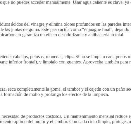
 las que no puedes acceder manualmente. Usar agua caliente es clave, ya 
siduos ácidos del vinagre y elimina olores profundos en las paredes inte
a de las juntas de goma. Este paso actúa como “enjuague final”, dejando
bicarbonato garantiza un efecto desodorizante y antibacteriano total.
etiene: cabellos, pelusas, monedas, clips. Si no se limpian cada pocos 
arte inferior frontal), y límpialo con guantes. Aprovecha también para r
eza, seca completamente la goma, el tambor y el cajetín con un paño se
a la formación de moho y prolonga los efectos de la limpieza.
in necesidad de productos costosos. Un mantenimiento mensual reduce el
iento óptimo del motor y el tambor. Con cada ciclo limpio, proteges no 