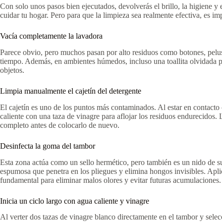
Con solo unos pasos bien ejecutados, devolverás el brillo, la higiene y
cuidar tu hogar. Pero para que la limpieza sea realmente efectiva, es i
Vacía completamente la lavadora
Parece obvio, pero muchos pasan por alto residuos como botones, pelusas
tiempo. Además, en ambientes húmedos, incluso una toallita olvidada pu
objetos.
Limpia manualmente el cajetín del detergente
El cajetín es uno de los puntos más contaminados. Al estar en contact
caliente con una taza de vinagre para aflojar los residuos endurecidos.
completo antes de colocarlo de nuevo.
Desinfecta la goma del tambor
Esta zona actúa como un sello hermético, pero también es un nido de su
espumosa que penetra en los pliegues y elimina hongos invisibles. Apli
fundamental para eliminar malos olores y evitar futuras acumulaciones.
Inicia un ciclo largo con agua caliente y vinagre
Al verter dos tazas de vinagre blanco directamente en el tambor y sele