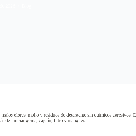
 de 2026
Blog
a malos olores, moho y residuos de detergente sin químicos agresivos.
s de limpiar goma, cajetín, filtro y mangueras.