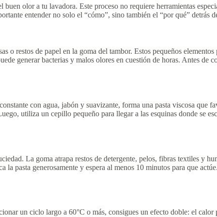
 el buen olor a tu lavadora. Este proceso no requiere herramientas espec
mportante entender no solo el “cómo”, sino también el “por qué” detrás d
 o restos de papel en la goma del tambor. Estos pequeños elementos pued
ede generar bacterias y malos olores en cuestión de horas. Antes de co
o constante con agua, jabón y suavizante, forma una pasta viscosa que
 Luego, utiliza un cepillo pequeño para llegar a las esquinas donde se e
ciedad. La goma atrapa restos de detergente, pelos, fibras textiles y 
ca la pasta generosamente y espera al menos 10 minutos para que actúe.
ccionar un ciclo largo a 60°C o más, consigues un efecto doble: el calo