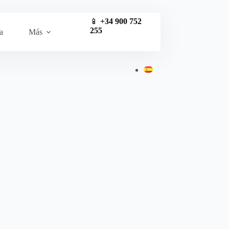
📱
+34 900 752
255
a
Más