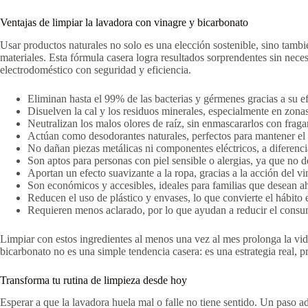
Ventajas de limpiar la lavadora con vinagre y bicarbonato
Usar productos naturales no solo es una elección sostenible, sino tam
materiales. Esta fórmula casera logra resultados sorprendentes sin nece
electrodoméstico con seguridad y eficiencia.
Eliminan hasta el 99% de las bacterias y gérmenes gracias a su efe
Disuelven la cal y los residuos minerales, especialmente en zonas
Neutralizan los malos olores de raíz, sin enmascararlos con fraga
Actúan como desodorantes naturales, perfectos para mantener el t
No dañan piezas metálicas ni componentes eléctricos, a diferenc
Son aptos para personas con piel sensible o alergias, ya que no d
Aportan un efecto suavizante a la ropa, gracias a la acción del vi
Son económicos y accesibles, ideales para familias que desean a
Reducen el uso de plástico y envases, lo que convierte el hábito
Requieren menos aclarado, por lo que ayudan a reducir el consum
Limpiar con estos ingredientes al menos una vez al mes prolonga la vid
bicarbonato no es una simple tendencia casera: es una estrategia real, p
Transforma tu rutina de limpieza desde hoy
Esperar a que la lavadora huela mal o falle no tiene sentido. Un paso a