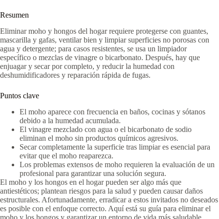
Resumen
Eliminar moho y hongos del hogar requiere protegerse con guantes,
mascarilla y gafas, ventilar bien y limpiar superficies no porosas con
agua y detergente; para casos resistentes, se usa un limpiador
específico o mezclas de vinagre o bicarbonato. Después, hay que
enjuagar y secar por completo, y reducir la humedad con
deshumidificadores y reparación rápida de fugas.
Puntos clave
El moho aparece con frecuencia en baños, cocinas y sótanos
debido a la humedad acumulada.
El vinagre mezclado con agua o el bicarbonato de sodio
eliminan el moho sin productos químicos agresivos.
Secar completamente la superficie tras limpiar es esencial para
evitar que el moho reaparezca.
Los problemas extensos de moho requieren la evaluación de un
profesional para garantizar una solución segura.
El moho y los hongos en el hogar pueden ser algo más que
antiestéticos; plantean riesgos para la salud y pueden causar daños
estructurales. Afortunadamente, erradicar a estos invitados no deseados
es posible con el enfoque correcto. Aquí está su guía para eliminar el
moho y los hongos y garantizar un entorno de vida más saludable.