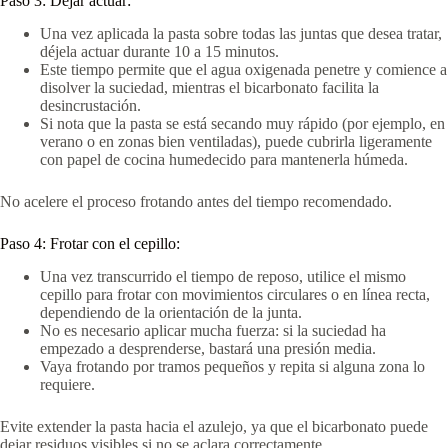
Paso 3: Dejar actuar:
Una vez aplicada la pasta sobre todas las juntas que desea tratar,
déjela actuar durante 10 a 15 minutos.
Este tiempo permite que el agua oxigenada penetre y comience a
disolver la suciedad, mientras el bicarbonato facilita la
desincrustación.
Si nota que la pasta se está secando muy rápido (por ejemplo, en
verano o en zonas bien ventiladas), puede cubrirla ligeramente
con papel de cocina humedecido para mantenerla húmeda.
No acelere el proceso frotando antes del tiempo recomendado.
Paso 4: Frotar con el cepillo:
Una vez transcurrido el tiempo de reposo, utilice el mismo
cepillo para frotar con movimientos circulares o en línea recta,
dependiendo de la orientación de la junta.
No es necesario aplicar mucha fuerza: si la suciedad ha
empezado a desprenderse, bastará una presión media.
Vaya frotando por tramos pequeños y repita si alguna zona lo
requiere.
Evite extender la pasta hacia el azulejo, ya que el bicarbonato puede
dejar residuos visibles si no se aclara correctamente.