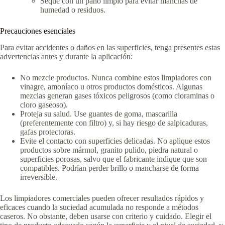
Seque con un paño limpio para evitar manchas de
humedad o residuos.
Precauciones esenciales
Para evitar accidentes o daños en las superficies, tenga presentes estas
advertencias antes y durante la aplicación:
No mezcle productos. Nunca combine estos limpiadores con
vinagre, amoníaco u otros productos domésticos. Algunas
mezclas generan gases tóxicos peligrosos (como cloraminas o
cloro gaseoso).
Proteja su salud. Use guantes de goma, mascarilla
(preferentemente con filtro) y, si hay riesgo de salpicaduras,
gafas protectoras.
Evite el contacto con superficies delicadas. No aplique estos
productos sobre mármol, granito pulido, piedra natural o
superficies porosas, salvo que el fabricante indique que son
compatibles. Podrían perder brillo o mancharse de forma
irreversible.
Los limpiadores comerciales pueden ofrecer resultados rápidos y
eficaces cuando la suciedad acumulada no responde a métodos
caseros. No obstante, deben usarse con criterio y cuidado. Elegir el