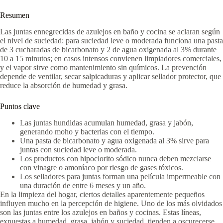
Resumen
Las juntas ennegrecidas de azulejos en baño y cocina se aclaran según
el nivel de suciedad: para suciedad leve o moderada funciona una pasta
de 3 cucharadas de bicarbonato y 2 de agua oxigenada al 3% durante
10 a 15 minutos; en casos intensos convienen limpiadores comerciales,
y el vapor sirve como mantenimiento sin químicos. La prevención
depende de ventilar, secar salpicaduras y aplicar sellador protector, que
reduce la absorción de humedad y grasa.
Puntos clave
Las juntas hundidas acumulan humedad, grasa y jabón,
generando moho y bacterias con el tiempo.
Una pasta de bicarbonato y agua oxigenada al 3% sirve para
juntas con suciedad leve o moderada.
Los productos con hipoclorito sódico nunca deben mezclarse
con vinagre o amoníaco por riesgo de gases tóxicos.
Los selladores para juntas forman una película impermeable con
una duración de entre 6 meses y un año.
En la limpieza del hogar, ciertos detalles aparentemente pequeños
influyen mucho en la percepción de higiene. Uno de los más olvidados
son las juntas entre los azulejos en baños y cocinas. Estas líneas,
expuestas a humedad, grasa, jabón y suciedad, tienden a oscurecerse