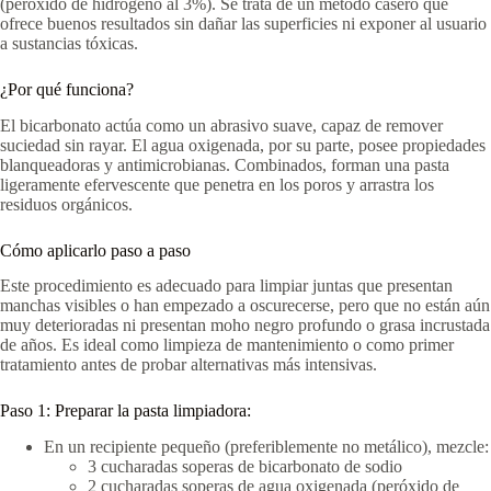
(peróxido de hidrógeno al 3%). Se trata de un método casero que
ofrece buenos resultados sin dañar las superficies ni exponer al usuario
a sustancias tóxicas.
¿Por qué funciona?
El bicarbonato actúa como un abrasivo suave, capaz de remover
suciedad sin rayar. El agua oxigenada, por su parte, posee propiedades
blanqueadoras y antimicrobianas. Combinados, forman una pasta
ligeramente efervescente que penetra en los poros y arrastra los
residuos orgánicos.
Cómo aplicarlo paso a paso
Este procedimiento es adecuado para limpiar juntas que presentan
manchas visibles o han empezado a oscurecerse, pero que no están aún
muy deterioradas ni presentan moho negro profundo o grasa incrustada
de años. Es ideal como limpieza de mantenimiento o como primer
tratamiento antes de probar alternativas más intensivas.
Paso 1: Preparar la pasta limpiadora:
En un recipiente pequeño (preferiblemente no metálico), mezcle:
3 cucharadas soperas de bicarbonato de sodio
2 cucharadas soperas de agua oxigenada (peróxido de