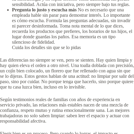
sensibilidad. Actúa con iniciativa, pero siempre bajo tus reglas.
Pregunta lo justo y escucha más
No es necesario que una
empleada hable sin parar para demostrar interés. Lo importante
es cómo escucha. Formula las preguntas adecuadas, sin invadir
ni parecer desinformada. Toma nota mental de lo que dices,
recuerda los productos que prefieres, los horarios de tus hijos, el
lugar donde guardas los paños. Esa memoria es un tipo
silencioso de fidelidad.
Cuida los detalles sin que se lo pidas
Las diferencias no siempre se ven, pero se sienten. Hay quien limpia y
hay quien eleva el orden a otro nivel. Una toalla doblada con precisión,
un cojín bien colocado, un florero que fue rellenado con agua sin que
se lo dijeras. Estos gestos hablan de una actitud: no limpiar por salir del
paso, sino por cuidar. No porque tenga que hacerlo, sino porque quiere
que tu casa luzca bien, incluso en lo invisible.
Según testimonios reales de familias con años de experiencia en
servicio privado, las relaciones más estables nacen de una mezcla de
confianza, respeto mutuo y rutina emocionalmente sana. Las mejores
trabajadoras no solo saben limpiar: saben leer el espacio y actuar con
responsabilidad afectiva.
Elegir bien es un proceso. Pero cuando lo logras, el impacto es