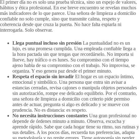
El primer día no es solo una prueba técnica, sino un espejo de valores,
hábitos y ética profesional. En ese breve encuentro se revelan muchos
más indicadores de lo que parece. Una señora de limpieza a domicilio
confiable no solo cumple, sino que transmite calma, respeto y
coherencia desde que cruza la puerta. No hace falta espiarla ni
interrogarla. Solo observar.
Llega puntual incluso sin presión
La puntualidad no es un
lujo, es una promesa cumplida. Una empleada confiable llega a
la hora pactada sin que tengas que recordárselo. No importa si
llueve, hay tráfico o es lunes. Su compromiso con el tiempo
ajeno habla de su compromiso con el trabajo. No improvisa, se
organiza. Y eso genera paz desde el primer minuto.
Respeta el espacio sin invadir
El hogar es un espacio íntimo,
emocional y simbólico. Una persona que entra sin avisar a
estancias cerradas, revisa cajones o manipula objetos personales
sin autorización, rompe ese delicado equilibrio. Por el contrario,
una señora de limpieza a domicilio con criterio pide permiso
antes de actuar, pregunta si algo es delicado y se mueve con
prudencia. No es distancia: es respeto.
No necesita instrucciones constantes
Una gran profesional no
depende de órdenes minuto a minuto. Observa, escucha y
aprende rápido. Sabe que cada hogar tiene su ritmo, sus rutinas y
sus detalles. A los pocos días, recuerda tus preferencias, adapta
su metodología y no repite errores. Tiene autonomía sin perder