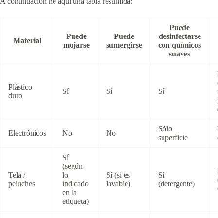
A continuación he aquí una tabla resumida:
Puede
Puede
Puede
desinfectarse
Material
mojarse
sumergirse
con químicos
suaves
Plástico
Sí
Sí
Sí
duro
Sólo
Electrónicos
No
No
superficie
Sí
(según
Tela /
lo
Sí (si es
Sí
peluches
indicado
lavable)
(detergente)
en la
etiqueta)