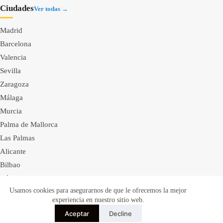
Ciudades
Ver todas →
Madrid
Barcelona
Valencia
Sevilla
Zaragoza
Málaga
Murcia
Palma de Mallorca
Las Palmas
Alicante
Bilbao
Córdoba
Usamos cookies para asegurarnos de que le ofrecemos la mejor
Valladolid
Condiciones de uso
experiencia en nuestro sitio web.
Condiciones cliente-proveedor
Privacidad
Cookies
Cancelación
Confidencialidad
Aceptar
Decline
©
2026
Domestina ltd. Todos los derechos reservados.