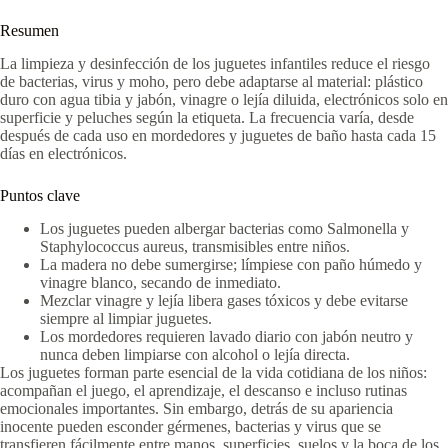
Resumen
La limpieza y desinfección de los juguetes infantiles reduce el riesgo
de bacterias, virus y moho, pero debe adaptarse al material: plástico
duro con agua tibia y jabón, vinagre o lejía diluida, electrónicos solo en
superficie y peluches según la etiqueta. La frecuencia varía, desde
después de cada uso en mordedores y juguetes de baño hasta cada 15
días en electrónicos.
Puntos clave
Los juguetes pueden albergar bacterias como Salmonella y
Staphylococcus aureus, transmisibles entre niños.
La madera no debe sumergirse; límpiese con paño húmedo y
vinagre blanco, secando de inmediato.
Mezclar vinagre y lejía libera gases tóxicos y debe evitarse
siempre al limpiar juguetes.
Los mordedores requieren lavado diario con jabón neutro y
nunca deben limpiarse con alcohol o lejía directa.
Los juguetes forman parte esencial de la vida cotidiana de los niños:
acompañan el juego, el aprendizaje, el descanso e incluso rutinas
emocionales importantes. Sin embargo, detrás de su apariencia
inocente pueden esconder gérmenes, bacterias y virus que se
transfieren fácilmente entre manos, superficies, suelos y la boca de los