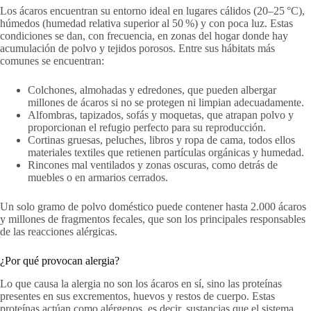
Los ácaros encuentran su entorno ideal en lugares cálidos (20–25 °C),
húmedos (humedad relativa superior al 50 %) y con poca luz. Estas
condiciones se dan, con frecuencia, en zonas del hogar donde hay
acumulación de polvo y tejidos porosos. Entre sus hábitats más
comunes se encuentran:
Colchones, almohadas y edredones, que pueden albergar
millones de ácaros si no se protegen ni limpian adecuadamente.
Alfombras, tapizados, sofás y moquetas, que atrapan polvo y
proporcionan el refugio perfecto para su reproducción.
Cortinas gruesas, peluches, libros y ropa de cama, todos ellos
materiales textiles que retienen partículas orgánicas y humedad.
Rincones mal ventilados y zonas oscuras, como detrás de
muebles o en armarios cerrados.
Un solo gramo de polvo doméstico puede contener hasta 2.000 ácaros
y millones de fragmentos fecales, que son los principales responsables
de las reacciones alérgicas.
¿Por qué provocan alergia?
Lo que causa la alergia no son los ácaros en sí, sino las proteínas
presentes en sus excrementos, huevos y restos de cuerpo. Estas
proteínas actúan como alérgenos, es decir, sustancias que el sistema