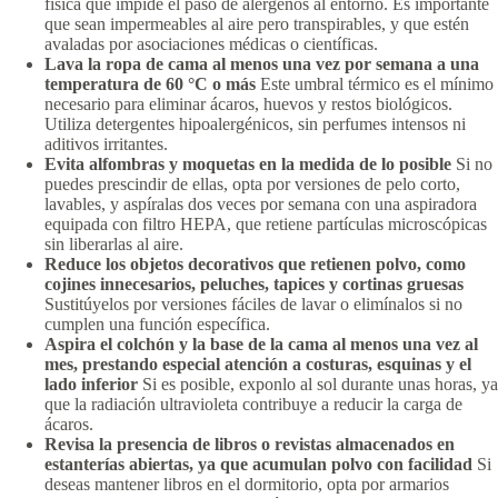
física que impide el paso de alérgenos al entorno. Es importante
que sean impermeables al aire pero transpirables, y que estén
avaladas por asociaciones médicas o científicas.
Lava la ropa de cama al menos una vez por semana a una
temperatura de 60 °C o más
Este umbral térmico es el mínimo
necesario para eliminar ácaros, huevos y restos biológicos.
Utiliza detergentes hipoalergénicos, sin perfumes intensos ni
aditivos irritantes.
Evita alfombras y moquetas en la medida de lo posible
Si no
puedes prescindir de ellas, opta por versiones de pelo corto,
lavables, y aspíralas dos veces por semana con una aspiradora
equipada con filtro HEPA, que retiene partículas microscópicas
sin liberarlas al aire.
Reduce los objetos decorativos que retienen polvo, como
cojines innecesarios, peluches, tapices y cortinas gruesas
Sustitúyelos por versiones fáciles de lavar o elimínalos si no
cumplen una función específica.
Aspira el colchón y la base de la cama al menos una vez al
mes, prestando especial atención a costuras, esquinas y el
lado inferior
Si es posible, exponlo al sol durante unas horas, ya
que la radiación ultravioleta contribuye a reducir la carga de
ácaros.
Revisa la presencia de libros o revistas almacenados en
estanterías abiertas, ya que acumulan polvo con facilidad
Si
deseas mantener libros en el dormitorio, opta por armarios