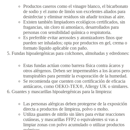
Productos caseros como el vinagre blanco, el bicarbonato
de sodio y el zumo de limón son excelentes aliados para
desinfectar y eliminar residuos sin añadir toxinas al aire.
Existen también limpiadores ecológicos certificados, sin
fragancias, sin cloro ni amoníaco, desarrollados para
personas con sensibilidad química o respiratoria.
Es preferible evitar aerosoles y atomizadores finos que
pueden ser inhalados; opta por productos en gel, crema o
formato líquido aplicable con paño.
Fundas hipoalergénicas para colchones, almohadas y edredones:
Estas fundas actúan como barrera física contra ácaros y
otros alérgenos. Deben ser impermeables a los ácaros pero
transpirables para permitir la evaporación de la humedad.
Se recomienda que cuenten con certificación de eficacia
antiácaros, como OEKO-TEX®, Allergy UK o similares.
Guantes y mascarillas hipoalergénicas para la limpieza:
Las personas alérgicas deben protegerse de la exposición
directa a productos de limpieza, polvo o moho.
Utiliza guantes de nitrilo sin látex para evitar reacciones
cutáneas, y mascarillas FFP2 o equivalentes si vas a
limpiar zonas con polvo acumulado o utilizar productos
químicos.