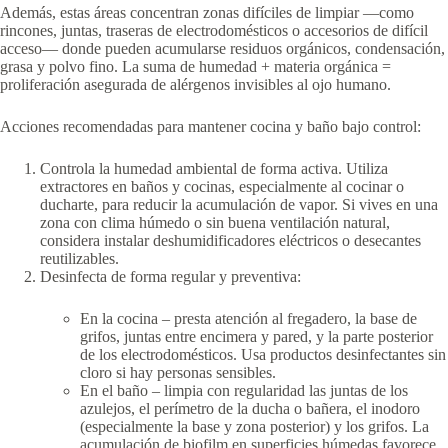
Además, estas áreas concentran zonas difíciles de limpiar —como
rincones, juntas, traseras de electrodomésticos o accesorios de difícil
acceso— donde pueden acumularse residuos orgánicos, condensación,
grasa y polvo fino. La suma de humedad + materia orgánica =
proliferación asegurada de alérgenos invisibles al ojo humano.
Acciones recomendadas para mantener cocina y baño bajo control:
Controla la humedad ambiental de forma activa. Utiliza
extractores en baños y cocinas, especialmente al cocinar o
ducharte, para reducir la acumulación de vapor. Si vives en una
zona con clima húmedo o sin buena ventilación natural,
considera instalar deshumidificadores eléctricos o desecantes
reutilizables.
Desinfecta de forma regular y preventiva:
En la cocina – presta atención al fregadero, la base de
grifos, juntas entre encimera y pared, y la parte posterior
de los electrodomésticos. Usa productos desinfectantes sin
cloro si hay personas sensibles.
En el baño – limpia con regularidad las juntas de los
azulejos, el perímetro de la ducha o bañera, el inodoro
(especialmente la base y zona posterior) y los grifos. La
acumulación de biofilm en superficies húmedas favorece