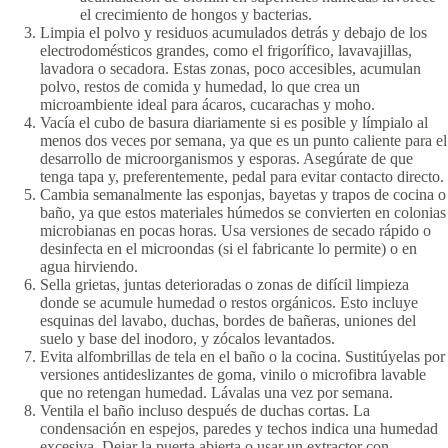
el crecimiento de hongos y bacterias.
Limpia el polvo y residuos acumulados detrás y debajo de los
electrodomésticos grandes, como el frigorífico, lavavajillas,
lavadora o secadora. Estas zonas, poco accesibles, acumulan
polvo, restos de comida y humedad, lo que crea un
microambiente ideal para ácaros, cucarachas y moho.
Vacía el cubo de basura diariamente si es posible y límpialo al
menos dos veces por semana, ya que es un punto caliente para el
desarrollo de microorganismos y esporas. Asegúrate de que
tenga tapa y, preferentemente, pedal para evitar contacto directo.
Cambia semanalmente las esponjas, bayetas y trapos de cocina o
baño, ya que estos materiales húmedos se convierten en colonias
microbianas en pocas horas. Usa versiones de secado rápido o
desinfecta en el microondas (si el fabricante lo permite) o en
agua hirviendo.
Sella grietas, juntas deterioradas o zonas de difícil limpieza
donde se acumule humedad o restos orgánicos. Esto incluye
esquinas del lavabo, duchas, bordes de bañeras, uniones del
suelo y base del inodoro, y zócalos levantados.
Evita alfombrillas de tela en el baño o la cocina. Sustitúyelas por
versiones antideslizantes de goma, vinilo o microfibra lavable
que no retengan humedad. Lávalas una vez por semana.
Ventila el baño incluso después de duchas cortas. La
condensación en espejos, paredes y techos indica una humedad
excesiva. Dejar la puerta abierta o usar un extractor con