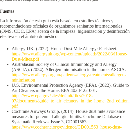
Fuentes
La información de esta guía está basada en estudios técnicos y
recomendaciones oficiales de organismos sanitarios internacionales
(OMS, CDC, EPA) acerca de la limpieza, higienización y desinfección
efectiva en el ámbito doméstico:
Allergy UK. (2022). House Dust Mite Allergy: Factsheet.
https://www.allergyuk.org/wp-content/uploads/2022/03/House-
Dust-Mites.pdf
Australasian Society of Clinical Immunology and Allergy
(ASCIA). (2024). Allergen minimisation in the home. ASCIA.
https://www.allergy.org.au/patients/allergy-treatments/allergen-
minimisation
U.S. Environmental Protection Agency (EPA). (2022). Guide to
Air Cleaners in the Home. EPA 402-F-22-001.
https://www.epa.gov/sites/default/files/2018-
07/documents/guide_to_air_cleaners_in_the_home_2nd_edition.
pdf
Cochrane Airways Group. (2014). House dust mite avoidance
measures for perennial allergic rhinitis. Cochrane Database of
Systematic Reviews, Issue 3, CD001563.
https://www.cochrane.org/evidence/CD001563_house-dust-