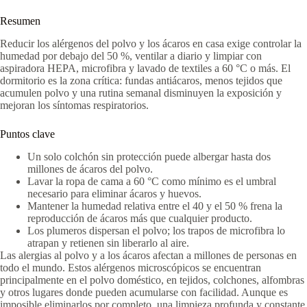
Resumen
Reducir los alérgenos del polvo y los ácaros en casa exige controlar la
humedad por debajo del 50 %, ventilar a diario y limpiar con
aspiradora HEPA, microfibra y lavado de textiles a 60 °C o más. El
dormitorio es la zona crítica: fundas antiácaros, menos tejidos que
acumulen polvo y una rutina semanal disminuyen la exposición y
mejoran los síntomas respiratorios.
Puntos clave
Un solo colchón sin protección puede albergar hasta dos
millones de ácaros del polvo.
Lavar la ropa de cama a 60 °C como mínimo es el umbral
necesario para eliminar ácaros y huevos.
Mantener la humedad relativa entre el 40 y el 50 % frena la
reproducción de ácaros más que cualquier producto.
Los plumeros dispersan el polvo; los trapos de microfibra lo
atrapan y retienen sin liberarlo al aire.
Las alergias al polvo y a los ácaros afectan a millones de personas en
todo el mundo. Estos alérgenos microscópicos se encuentran
principalmente en el polvo doméstico, en tejidos, colchones, alfombras
y otros lugares donde pueden acumularse con facilidad. Aunque es
imposible eliminarlos por completo, una limpieza profunda y constante