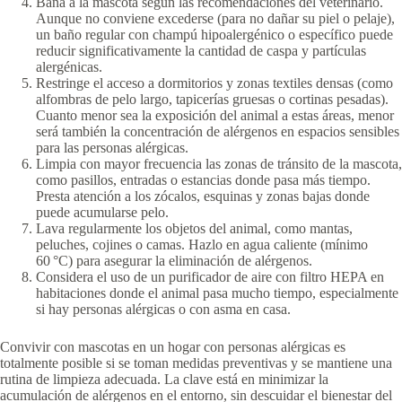
Baña a la mascota según las recomendaciones del veterinario.
Aunque no conviene excederse (para no dañar su piel o pelaje),
un baño regular con champú hipoalergénico o específico puede
reducir significativamente la cantidad de caspa y partículas
alergénicas.
Restringe el acceso a dormitorios y zonas textiles densas (como
alfombras de pelo largo, tapicerías gruesas o cortinas pesadas).
Cuanto menor sea la exposición del animal a estas áreas, menor
será también la concentración de alérgenos en espacios sensibles
para las personas alérgicas.
Limpia con mayor frecuencia las zonas de tránsito de la mascota,
como pasillos, entradas o estancias donde pasa más tiempo.
Presta atención a los zócalos, esquinas y zonas bajas donde
puede acumularse pelo.
Lava regularmente los objetos del animal, como mantas,
peluches, cojines o camas. Hazlo en agua caliente (mínimo
60 °C) para asegurar la eliminación de alérgenos.
Considera el uso de un purificador de aire con filtro HEPA en
habitaciones donde el animal pasa mucho tiempo, especialmente
si hay personas alérgicas o con asma en casa.
Convivir con mascotas en un hogar con personas alérgicas es
totalmente posible si se toman medidas preventivas y se mantiene una
rutina de limpieza adecuada. La clave está en minimizar la
acumulación de alérgenos en el entorno, sin descuidar el bienestar del