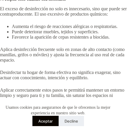
El exceso de desinfección no solo es innecesario, sino que puede ser
contraproducente. El uso excesivo de productos químicos:
Aumenta el riesgo de reacciones alérgicas o respiratorias.
Puede deteriorar muebles, tejidos y superficies.
Favorece la aparición de cepas resistentes a biocidas.
Aplica desinfección frecuente solo en zonas de alto contacto (como
manillas, grifos o móviles) y ajusta la frecuencia al uso real de cada
espacio.
Desinfectar tu hogar de forma efectiva no significa exagerar, sino
actuar con conocimiento, intención y equilibrio.
Aplicar correctamente estos pasos te permitirá mantener un entorno
limpio y seguro para ti y tu familia, sin saturar los espacios ni
exponerte a químicos de forma innecesaria.
Usamos cookies para asegurarnos de que le ofrecemos la mejor
La clave está en adaptar cada acción a las verdaderas necesidades de tu
experiencia en nuestro sitio web.
hogar, priorizando una prevención consciente frente a la desinfección
Aceptar
Decline
compulsiva.