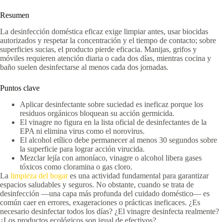
Resumen
La desinfección doméstica eficaz exige limpiar antes, usar biocidas
autorizados y respetar la concentración y el tiempo de contacto; sobre
superficies sucias, el producto pierde eficacia. Manijas, grifos y
móviles requieren atención diaria o cada dos días, mientras cocina y
baño suelen desinfectarse al menos cada dos jornadas.
Puntos clave
Aplicar desinfectante sobre suciedad es ineficaz porque los
residuos orgánicos bloquean su acción germicida.
El vinagre no figura en la lista oficial de desinfectantes de la
EPA ni elimina virus como el norovirus.
El alcohol etílico debe permanecer al menos 30 segundos sobre
la superficie para lograr acción virucida.
Mezclar lejía con amoníaco, vinagre o alcohol libera gases
tóxicos como cloramina o gas cloro.
La
limpieza del hogar
es una actividad fundamental para garantizar
espacios saludables y seguros. No obstante, cuando se trata de
desinfección —una capa más profunda del cuidado doméstico— es
común caer en errores, exageraciones o prácticas ineficaces. ¿Es
necesario desinfectar todos los días? ¿El vinagre desinfecta realmente?
¿Los productos ecológicos son igual de efectivos?