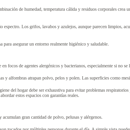
inación de humedad, temperatura cálida y residuos corporales crea un e
o espectro. Los grifos, lavabos y azulejos, aunque parecen limpios, acu
sa para asegurar un entorno realmente higiénico y saludable.
 en focos de agentes alergénicos y bacterianos, especialmente si no se
s y alfombras atrapan polvo, pelos y polen. Las superficies como mesit
ene del hogar debe ser exhaustiva para evitar problemas respiratorios y
abordar estos espacios con garantías reales.
te y acumulan gran cantidad de polvo, pelusas y alérgenos.
s son tocados por múltiples personas durante el día. A simple vista pued