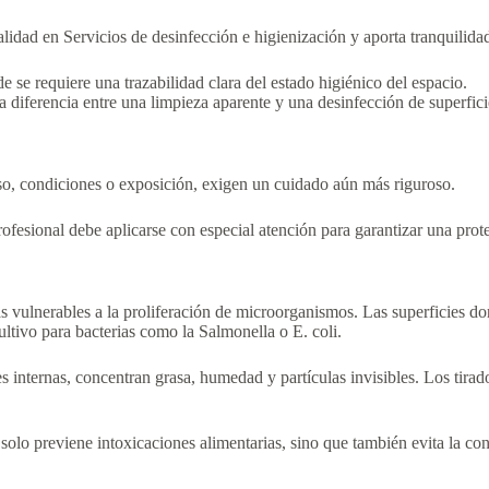
idad en Servicios de desinfección e higienización y aporta tranquilidad 
de se requiere una trazabilidad clara del estado higiénico del espacio.
a diferencia entre una limpieza aparente y una desinfección de superficie
o, condiciones o exposición, exigen un cuidado aún más riguroso.
rofesional debe aplicarse con especial atención para garantizar una prot
s vulnerables a la proliferación de microorganismos. Las superficies do
ltivo para bacterias como la Salmonella o E. coli.
s internas, concentran grasa, humedad y partículas invisibles. Los tira
olo previene intoxicaciones alimentarias, sino que también evita la co