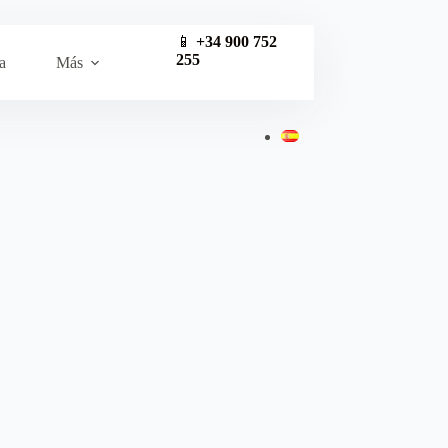
📱
+34 900 752
255
a
Más