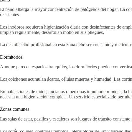
El baño alberga la mayor concentración de patógenos del hogar. La comb
resistentes.
Los inodoros requieren higienización diaria con desinfectantes de ampli
limpian regularmente, desarrollan moho en sus pliegues.
La desinfección profesional en esta zona debe ser constante y meticulo
Dormitorios
Aunque parecen espacios tranquilos, los dormitorios pueden convertirse
Los colchones acumulan ácaros, células muertas y humedad. Las cortina
En habitaciones de niños, ancianos o personas inmunodeprimidas, la higi
necesita una higienización completa. Un servicio especializado permite 
Zonas comunes
Las salas de estar, pasillos y escaleras son lugares de tránsito constan
Los sofás, cojines, controles remotos, interruptores de luz y barandilla