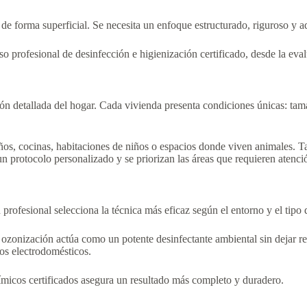
 forma superficial. Se necesita un enfoque estructurado, riguroso y ada
profesional de desinfección e higienización certificado, desde la evalua
ión detallada del hogar. Cada vivienda presenta condiciones únicas: tam
años, cocinas, habitaciones de niños o espacios donde viven animales. 
 un protocolo personalizado y se priorizan las áreas que requieren atenci
 profesional selecciona la técnica más eficaz según el entorno y el tipo
La ozonización actúa como un potente desinfectante ambiental sin dejar r
ños electrodomésticos.
ímicos certificados asegura un resultado más completo y duradero.