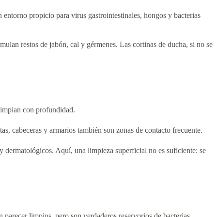
ntorno propicio para virus gastrointestinales, hongos y bacterias
mulan restos de jabón, cal y gérmenes. Las cortinas de ducha, si no se
 limpian con profundidad.
as, cabeceras y armarios también son zonas de contacto frecuente.
 dermatológicos. Aquí, una limpieza superficial no es suficiente: se
en parecer limpios, pero son verdaderos reservorios de bacterias.