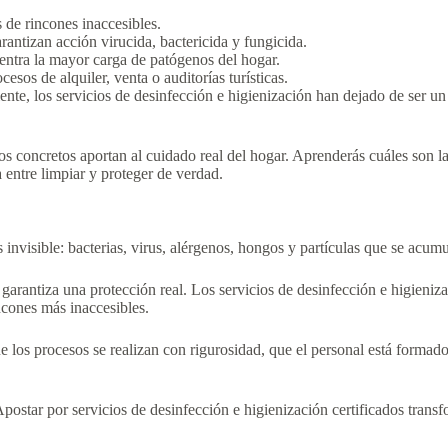
 de rincones inaccesibles.
ntizan acción virucida, bactericida y fungicida.
entra la mayor carga de patógenos del hogar.
esos de alquiler, venta o auditorías turísticas.
ente, los servicios de desinfección e higienización han dejado de ser u
os concretos aportan al cuidado real del hogar. Aprenderás cuáles son 
a entre limpiar y proteger de verdad.
 invisible: bacterias, virus, alérgenos, hongos y partículas que se acu
garantiza una protección real. Los servicios de desinfección e higieniz
ncones más inaccesibles.
ue los procesos se realizan con rigurosidad, que el personal está formad
postar por servicios de desinfección e higienización certificados transf