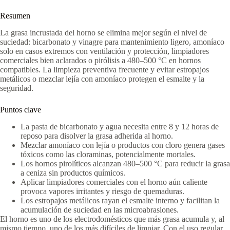
Resumen
La grasa incrustada del horno se elimina mejor según el nivel de
suciedad: bicarbonato y vinagre para mantenimiento ligero, amoníaco
solo en casos extremos con ventilación y protección, limpiadores
comerciales bien aclarados o pirólisis a 480–500 °C en hornos
compatibles. La limpieza preventiva frecuente y evitar estropajos
metálicos o mezclar lejía con amoníaco protegen el esmalte y la
seguridad.
Puntos clave
La pasta de bicarbonato y agua necesita entre 8 y 12 horas de
reposo para disolver la grasa adherida al horno.
Mezclar amoníaco con lejía o productos con cloro genera gases
tóxicos como las cloraminas, potencialmente mortales.
Los hornos pirolíticos alcanzan 480–500 °C para reducir la grasa
a ceniza sin productos químicos.
Aplicar limpiadores comerciales con el horno aún caliente
provoca vapores irritantes y riesgo de quemaduras.
Los estropajos metálicos rayan el esmalte interno y facilitan la
acumulación de suciedad en las microabrasiones.
El horno es uno de los electrodomésticos que más grasa acumula y, al
mismo tiempo, uno de los más difíciles de limpiar. Con el uso regular,