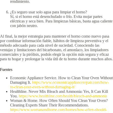
rendimiento.
¿Es seguro usar solo agua para limpiar el horno?
Sí, si el horno está desenchufado o frío. Evita mojar partes
eléctricas y seca bien. Para limpiezas básicas, basta agua caliente
con jabón neutro.
Al final, la mejor estrategia para mantener el horno como nuevo pasa
por combinar información fiable, hábitos de limpieza preventiva y el
método adecuado para cada nivel de suciedad. Conociendo las
ventajas y limitaciones del bicarbonato, el amoníaco, los limpiadores
comerciales y la pirólisis, podrás elegir la opción más segura y eficaz
para tu hogar y prolongar la vida útil de tu horno durante muchos años.
Fuentes
Economic Appliance Service. How to Clean Your Oven Without
Damaging It.
https://www.economicappliancerepair.com/how-
to-clean-your-oven-without-damaging-it/
Healthline. Never Mix Bleach and Ammonia: Yes, It Can Kill
You.
https://www.healthline.com/health/bleach-and-ammonia
Woman & Home. How Often Should You Clean Your Oven?
Cleaning Experts Share Their Recommendations.
https://www.womanandhome.com/homes/how-often-should-