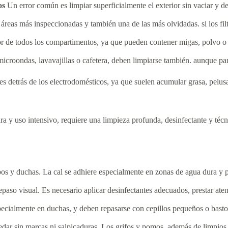
os
Un error común es limpiar superficialmente el exterior sin vaciar y de
 áreas más inspeccionadas y también una de las más olvidadas. si los fi
or de todos los compartimentos, ya que pueden contener migas, polvo o r
microondas, lavavajillas o cafetera, deben limpiarse también. aunque pa
es detrás de los electrodomésticos, ya que suelen acumular grasa, pelusa
y uso intensivo, requiere una limpieza profunda, desinfectante y técnic
bos y duchas. La cal se adhiere especialmente en zonas de agua dura y 
so visual. Es necesario aplicar desinfectantes adecuados, prestar atenc
pecialmente en duchas, y deben repasarse con cepillos pequeños o basto
uedar sin marcas ni salpicaduras. Los grifos y pomos, además de limpio