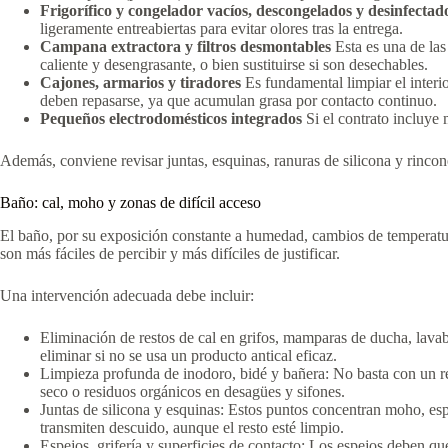
Frigorífico y congelador vacíos, descongelados y desinfectad
ligeramente entreabiertas para evitar olores tras la entrega.
Campana extractora y filtros desmontables
Esta es una de las
caliente y desengrasante, o bien sustituirse si son desechables.
Cajones, armarios y tiradores
Es fundamental limpiar el interi
deben repasarse, ya que acumulan grasa por contacto continuo.
Pequeños electrodomésticos integrados
Si el contrato incluye 
Además, conviene revisar juntas, esquinas, ranuras de silicona y rincon
Baño: cal, moho y zonas de difícil acceso
El baño, por su exposición constante a humedad, cambios de temperatura 
son más fáciles de percibir y más difíciles de justificar.
Una intervención adecuada debe incluir:
Eliminación de restos de cal en grifos, mamparas de ducha, lava
eliminar si no se usa un producto antical eficaz.
Limpieza profunda de inodoro, bidé y bañera: No basta con un repa
seco o residuos orgánicos en desagües y sifones.
Juntas de silicona y esquinas: Estos puntos concentran moho, es
transmiten descuido, aunque el resto esté limpio.
Espejos, grifería y superficies de contacto: Los espejos deben q