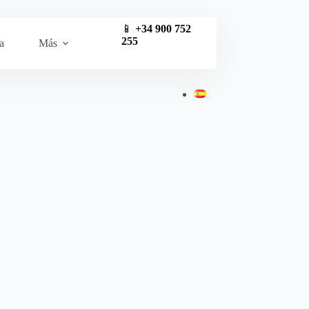
📱
+34 900 752
255
a
Más