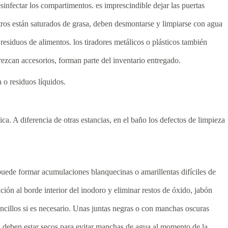
sinfectar los compartimentos. es imprescindible dejar las puertas
ltros están saturados de grasa, deben desmontarse y limpiarse con agua
esiduos de alimentos. los tiradores metálicos o plásticos también
rezcan accesorios, forman parte del inventario entregado.
 o residuos líquidos.
a. A diferencia de otras estancias, en el baño los defectos de limpieza
puede formar acumulaciones blanquecinas o amarillentas difíciles de
ión al borde interior del inodoro y eliminar restos de óxido, jabón
ncillos si es necesario. Unas juntas negras o con manchas oscuras
s, deben estar secos para evitar manchas de agua al momento de la