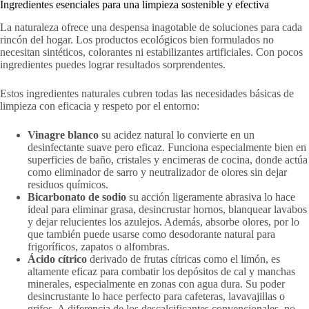
Ingredientes esenciales para una limpieza sostenible y efectiva
La naturaleza ofrece una despensa inagotable de soluciones para cada
rincón del hogar. Los productos ecológicos bien formulados no
necesitan sintéticos, colorantes ni estabilizantes artificiales. Con pocos
ingredientes puedes lograr resultados sorprendentes.
Estos ingredientes naturales cubren todas las necesidades básicas de
limpieza con eficacia y respeto por el entorno:
Vinagre blanco
su acidez natural lo convierte en un
desinfectante suave pero eficaz. Funciona especialmente bien en
superficies de baño, cristales y encimeras de cocina, donde actúa
como eliminador de sarro y neutralizador de olores sin dejar
residuos químicos.
Bicarbonato de sodio
su acción ligeramente abrasiva lo hace
ideal para eliminar grasa, desincrustar hornos, blanquear lavabos
y dejar relucientes los azulejos. Además, absorbe olores, por lo
que también puede usarse como desodorante natural para
frigoríficos, zapatos o alfombras.
Ácido cítrico
derivado de frutas cítricas como el limón, es
altamente eficaz para combatir los depósitos de cal y manchas
minerales, especialmente en zonas con agua dura. Su poder
desincrustante lo hace perfecto para cafeteras, lavavajillas o
grifos. A diferencia de los descalcificantes convencionales, no