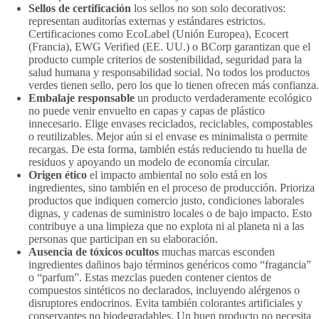
Sellos de certificación
los sellos no son solo decorativos:
representan auditorías externas y estándares estrictos.
Certificaciones como EcoLabel (Unión Europea), Ecocert
(Francia), EWG Verified (EE. UU.) o BCorp garantizan que el
producto cumple criterios de sostenibilidad, seguridad para la
salud humana y responsabilidad social. No todos los productos
verdes tienen sello, pero los que lo tienen ofrecen más confianza.
Embalaje responsable
un producto verdaderamente ecológico
no puede venir envuelto en capas y capas de plástico
innecesario. Elige envases reciclados, reciclables, compostables
o reutilizables. Mejor aún si el envase es minimalista o permite
recargas. De esta forma, también estás reduciendo tu huella de
residuos y apoyando un modelo de economía circular.
Origen ético
el impacto ambiental no solo está en los
ingredientes, sino también en el proceso de producción. Prioriza
productos que indiquen comercio justo, condiciones laborales
dignas, y cadenas de suministro locales o de bajo impacto. Esto
contribuye a una limpieza que no explota ni al planeta ni a las
personas que participan en su elaboración.
Ausencia de tóxicos ocultos
muchas marcas esconden
ingredientes dañinos bajo términos genéricos como “fragancia”
o “parfum”. Estas mezclas pueden contener cientos de
compuestos sintéticos no declarados, incluyendo alérgenos o
disruptores endocrinos. Evita también colorantes artificiales y
conservantes no biodegradables. Un buen producto no necesita