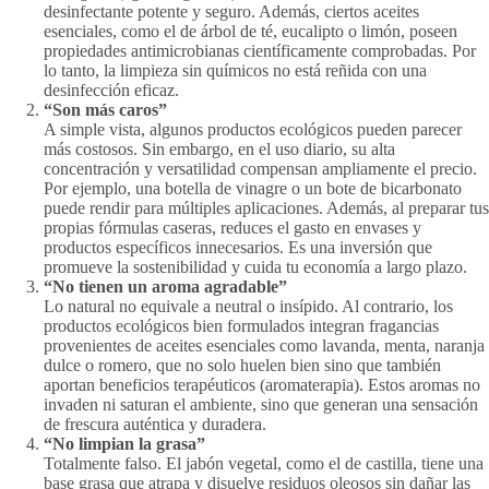
desinfectante potente y seguro. Además, ciertos aceites
esenciales, como el de árbol de té, eucalipto o limón, poseen
propiedades antimicrobianas científicamente comprobadas. Por
lo tanto, la limpieza sin químicos no está reñida con una
desinfección eficaz.
“Son más caros”
A simple vista, algunos productos ecológicos pueden parecer
más costosos. Sin embargo, en el uso diario, su alta
concentración y versatilidad compensan ampliamente el precio.
Por ejemplo, una botella de vinagre o un bote de bicarbonato
puede rendir para múltiples aplicaciones. Además, al preparar tus
propias fórmulas caseras, reduces el gasto en envases y
productos específicos innecesarios. Es una inversión que
promueve la sostenibilidad y cuida tu economía a largo plazo.
“No tienen un aroma agradable”
Lo natural no equivale a neutral o insípido. Al contrario, los
productos ecológicos bien formulados integran fragancias
provenientes de aceites esenciales como lavanda, menta, naranja
dulce o romero, que no solo huelen bien sino que también
aportan beneficios terapéuticos (aromaterapia). Estos aromas no
invaden ni saturan el ambiente, sino que generan una sensación
de frescura auténtica y duradera.
“No limpian la grasa”
Totalmente falso. El jabón vegetal, como el de castilla, tiene una
base grasa que atrapa y disuelve residuos oleosos sin dañar las