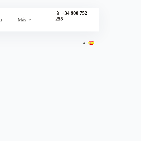
📱
+34 900 752
255
a
Más