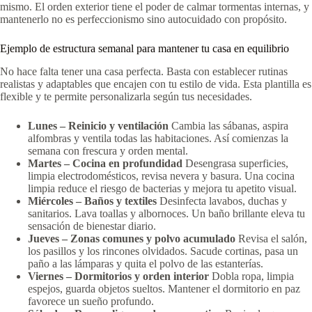
mismo. El orden exterior tiene el poder de calmar tormentas internas, y
mantenerlo no es perfeccionismo sino autocuidado con propósito.
Ejemplo de estructura semanal para mantener tu casa en equilibrio
No hace falta tener una casa perfecta. Basta con establecer rutinas
realistas y adaptables que encajen con tu estilo de vida. Esta plantilla es
flexible y te permite personalizarla según tus necesidades.
Lunes – Reinicio y ventilación
Cambia las sábanas, aspira
alfombras y ventila todas las habitaciones. Así comienzas la
semana con frescura y orden mental.
Martes – Cocina en profundidad
Desengrasa superficies,
limpia electrodomésticos, revisa nevera y basura. Una cocina
limpia reduce el riesgo de bacterias y mejora tu apetito visual.
Miércoles – Baños y textiles
Desinfecta lavabos, duchas y
sanitarios. Lava toallas y albornoces. Un baño brillante eleva tu
sensación de bienestar diario.
Jueves – Zonas comunes y polvo acumulado
Revisa el salón,
los pasillos y los rincones olvidados. Sacude cortinas, pasa un
paño a las lámparas y quita el polvo de las estanterías.
Viernes – Dormitorios y orden interior
Dobla ropa, limpia
espejos, guarda objetos sueltos. Mantener el dormitorio en paz
favorece un sueño profundo.