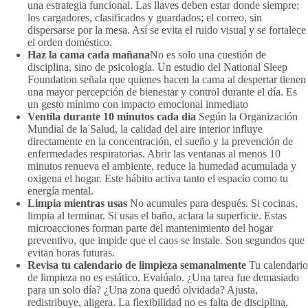
una estrategia funcional. Las llaves deben estar donde siempre;
los cargadores, clasificados y guardados; el correo, sin
dispersarse por la mesa. Así se evita el ruido visual y se fortalece
el orden doméstico.
Haz la cama cada mañana
No es solo una cuestión de
disciplina, sino de psicología. Un estudio del National Sleep
Foundation señala que quienes hacen la cama al despertar tienen
una mayor percepción de bienestar y control durante el día. Es
un gesto mínimo con impacto emocional inmediato
Ventila durante 10 minutos cada día
Según la Organización
Mundial de la Salud, la calidad del aire interior influye
directamente en la concentración, el sueño y la prevención de
enfermedades respiratorias. Abrir las ventanas al menos 10
minutos renueva el ambiente, reduce la humedad acumulada y
oxigena el hogar. Este hábito activa tanto el espacio como tu
energía mental.
Limpia mientras usas
No acumules para después. Si cocinas,
limpia al terminar. Si usas el baño, aclara la superficie. Estas
microacciones forman parte del mantenimiento del hogar
preventivo, que impide que el caos se instale. Son segundos que
evitan horas futuras.
Revisa tu calendario de limpieza semanalmente
Tu calendario
de limpieza no es estático. Evalúalo. ¿Una tarea fue demasiado
para un solo día? ¿Una zona quedó olvidada? Ajusta,
redistribuye, aligera. La flexibilidad no es falta de disciplina,