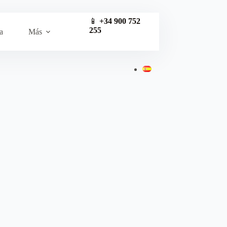
📱
+34 900 752
255
a
Más