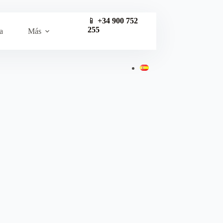
📱
+34 900 752
255
a
Más