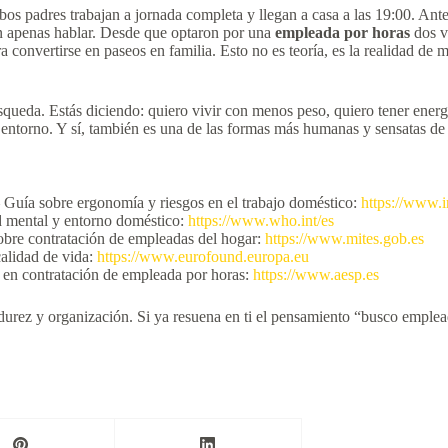
os padres trabajan a jornada completa y llegan a casa a las 19:00. Ant
in apenas hablar. Desde que optaron por una
empleada por horas
dos v
 convertirse en paseos en familia. Esto no es teoría, es la realidad de 
da. Estás diciendo: quiero vivir con menos peso, quiero tener energía 
 entorno. Y sí, también es una de las formas más humanas y sensatas de 
 Guía sobre ergonomía y riesgos en el trabajo doméstico:
https://www.i
d mental y entorno doméstico:
https://www.who.int/es
obre contratación de empleadas del hogar:
https://www.mites.gob.es
alidad de vida:
https://www.eurofound.europa.eu
 en contratación de empleada por horas:
https://www.aesp.es
urez y organización. Si ya resuena en ti el pensamiento “busco emplead