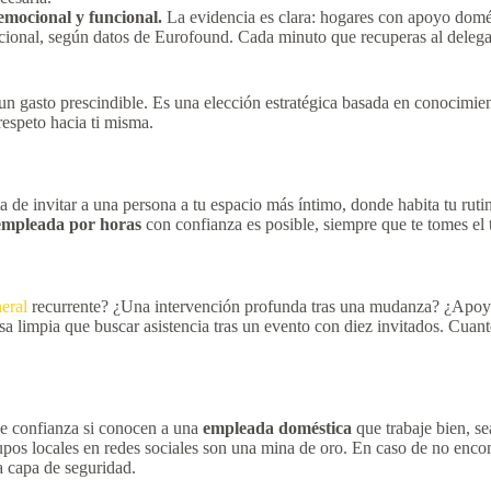
emocional y funcional.
La evidencia es clara: hogares con apoyo domé
elacional, según datos de Eurofound. Cada minuto que recuperas al dele
n gasto prescindible. Es una elección estratégica basada en conocimien
respeto hacia ti misma.
ta de invitar a una persona a tu espacio más íntimo, donde habita tu ruti
empleada por horas
con confianza es posible, siempre que te tomes el 
eral
recurrente? ¿Una intervención profunda tras una mudanza? ¿Apoyo
a limpia que buscar asistencia tras un evento con diez invitados. Cuant
 de confianza si conocen a una
empleada doméstica
que trabaje bien, s
upos locales en redes sociales son una mina de oro. En caso de no enco
a capa de seguridad.