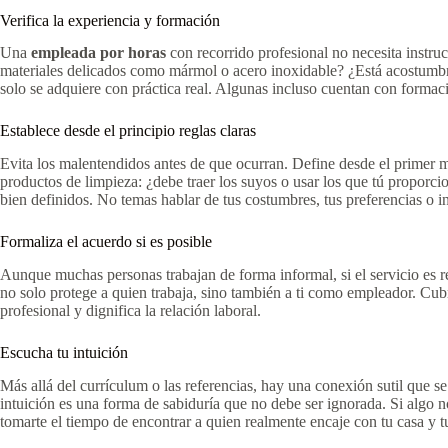
Verifica la experiencia y formación
Una
empleada por horas
con recorrido profesional no necesita instru
materiales delicados como mármol o acero inoxidable? ¿Está acostumbrad
solo se adquiere con práctica real. Algunas incluso cuentan con formac
Establece desde el principio reglas claras
Evita los malentendidos antes de que ocurran. Define desde el primer mom
productos de limpieza: ¿debe traer los suyos o usar los que tú proporci
bien definidos. No temas hablar de tus costumbres, tus preferencias o in
Formaliza el acuerdo si es posible
Aunque muchas personas trabajan de forma informal, si el servicio es re
no solo protege a quien trabaja, sino también a ti como empleador. Cub
profesional y dignifica la relación laboral.
Escucha tu intuición
Más allá del currículum o las referencias, hay una conexión sutil que s
intuición es una forma de sabiduría que no debe ser ignorada. Si algo n
tomarte el tiempo de encontrar a quien realmente encaje con tu casa y t