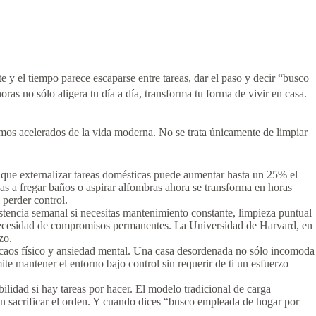
e y el tiempo parece escaparse entre tareas, dar el paso y decir “busco
ras no sólo aligera tu día a día, transforma tu forma de vivir en casa.
tmos acelerados de la vida moderna. No se trata únicamente de limpiar
 que externalizar tareas domésticas puede aumentar hasta un 25% el
as a fregar baños o aspirar alfombras ahora se transforma en horas
 perder control.
istencia semanal si necesitas mantenimiento constante, limpieza puntual
n necesidad de compromisos permanentes. La Universidad de Harvard, en
zo.
e caos físico y ansiedad mental. Una casa desordenada no sólo incomoda
te mantener el entorno bajo control sin requerir de ti un esfuerzo
lidad si hay tareas por hacer. El modelo tradicional de carga
sin sacrificar el orden. Y cuando dices “busco empleada de hogar por