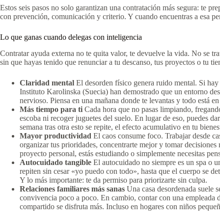
Estos seis pasos no solo garantizan una contratación más segura: te prep
con prevención, comunicación y criterio. Y cuando encuentras a esa per
Lo que ganas cuando delegas con inteligencia
Contratar ayuda externa no te quita valor, te devuelve la vida. No se trata
sin que hayas tenido que renunciar a tu descanso, tus proyectos o tu tie
Claridad mental
El desorden físico genera ruido mental. Si hay 
Instituto Karolinska (Suecia) han demostrado que un entorno des
nervioso. Piensa en una mañana donde te levantas y todo está en 
Más tiempo para ti
Cada hora que no pasas limpiando, fregando o
escoba ni recoger juguetes del suelo. En lugar de eso, puedes da
semana tras otra esto se repite, el efecto acumulativo en tu biene
Mayor productividad
El caos consume foco. Trabajar desde cas
organizar tus prioridades, concentrarte mejor y tomar decisiones
proyecto personal, estás estudiando o simplemente necesitas pens
Autocuidado tangible
El autocuidado no siempre es un spa o un
repiten sin cesar «yo puedo con todo», hasta que el cuerpo se det
Y lo más importante: te da permiso para priorizarte sin culpa.
Relaciones familiares más sanas
Una casa desordenada suele ser
convivencia poco a poco. En cambio, contar con una empleada dom
compartido se disfruta más. Incluso en hogares con niños pequeñ