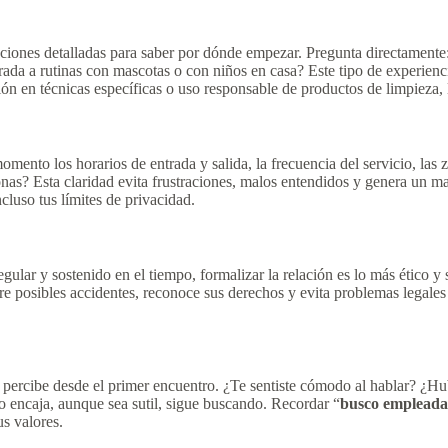
cciones detalladas para saber por dónde empezar. Pregunta directamente:
a a rutinas con mascotas o con niños en casa? Este tipo de experiencia 
ión en técnicas específicas o uso responsable de productos de limpieza,
ento los horarios de entrada y salida, la frecuencia del servicio, las z
onas? Esta claridad evita frustraciones, malos entendidos y genera un m
cluso tus límites de privacidad.
gular y sostenido en el tiempo, formalizar la relación es lo más ético 
re posibles accidentes, reconoce sus derechos y evita problemas legale
e percibe desde el primer encuentro. ¿Te sentiste cómodo al hablar? ¿Hu
o encaja, aunque sea sutil, sigue buscando. Recordar “
busco empleada
us valores.