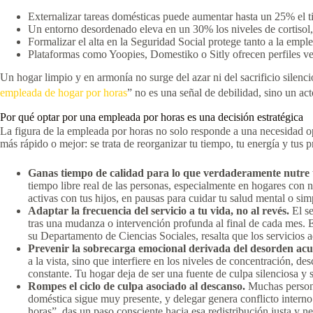
Externalizar tareas domésticas puede aumentar hasta un 25% el ti
Un entorno desordenado eleva en un 30% los niveles de cortisol, 
Formalizar el alta en la Seguridad Social protege tanto a la emp
Plataformas como Yoopies, Domestiko o Sitly ofrecen perfiles ver
Un hogar limpio y en armonía no surge del azar ni del sacrificio silenci
empleada de hogar por horas
” no es una señal de debilidad, sino un ac
Por qué optar por una empleada por horas es una decisión estratégica
La figura de la empleada por horas no solo responde a una necesidad op
más rápido o mejor: se trata de reorganizar tu tiempo, tu energía y tus p
Ganas tiempo de calidad para lo que verdaderamente nutre 
tiempo libre real de las personas, especialmente en hogares con 
activas con tus hijos, en pausas para cuidar tu salud mental o si
Adaptar la frecuencia del servicio a tu vida, no al revés.
El s
tras una mudanza o intervención profunda al final de cada mes. 
su Departamento de Ciencias Sociales, resalta que los servicios
Prevenir la sobrecarga emocional derivada del desorden ac
a la vista, sino que interfiere en los niveles de concentración, 
constante. Tu hogar deja de ser una fuente de culpa silenciosa y 
Rompes el ciclo de culpa asociado al descanso.
Muchas persona
doméstica sigue muy presente, y delegar genera conflicto interno.
horas”, das un paso consciente hacia esa redistribución justa y ne