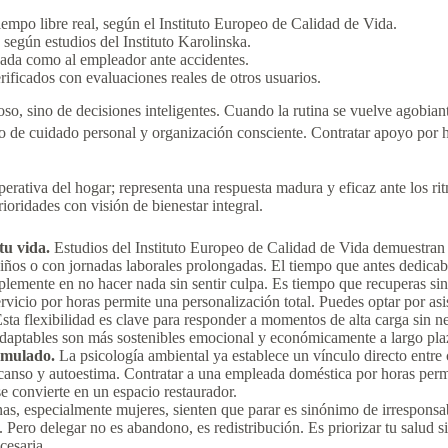
empo libre real, según el Instituto Europeo de Calidad de Vida.
según estudios del Instituto Karolinska.
leada como al empleador ante accidentes.
ificados con evaluaciones reales de otros usuarios.
oso, sino de decisiones inteligentes. Cuando la rutina se vuelve agobiant
to de cuidado personal y organización consciente. Contratar apoyo por ho
erativa del hogar; representa una respuesta madura y eficaz ante los ri
rioridades con visión de bienestar integral.
tu vida.
Estudios del Instituto Europeo de Calidad de Vida demuestran
niños o con jornadas laborales prolongadas. El tiempo que antes dedicab
mplemente en no hacer nada sin sentir culpa. Es tiempo que recuperas sin
ervicio por horas permite una personalización total. Puedes optar por as
Esta flexibilidad es clave para responder a momentos de alta carga si
 adaptables son más sostenibles emocional y económicamente a largo pla
umulado.
La psicología ambiental ya establece un vínculo directo entr
descanso y autoestima. Contratar a una empleada doméstica por horas permi
se convierte en un espacio restaurador.
s, especialmente mujeres, sienten que parar es sinónimo de irresponsabi
 Pero delegar no es abandono, es redistribución. Es priorizar tu salud 
cesaria.