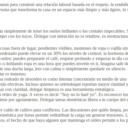
aran para construir una relación laboral basada en el respeto, la estabi
sona que transforma tu casa en un espacio más limpio y más ligero, lo 
 simplemente de tener los suelos brillantes o los cristales impecables. Se 
mpo con los tuyos. Delegar con intención no es rendirse, es reestructurar
cosas fuera de lugar, pendientes visibles, montones de ropa o vajilla sin 
ordenado puede elevar en un 30% los niveles de cortisol, la hormona de
orden: puedes prepararte el café, respirar profundo y empezar tu día con
 doblando ropa es una hora que puedes invertir en ti. Imagina salir del
rte una ducha larga, leer con calma o simplemente quedarte en silencio
star es inmenso.
a rodeado de desorden es como intentar concentrarte en medio de una fer
 más efectivas. Incluso quienes no teletrabajan reportan mayor claridad 
ar con claridad, delegar limpieza es una herramienta estratégica.
 retiro de yoga. A veces es decir: “hoy no lo haré yo”. Es reconocer tu
iene por agotamiento. Delegar tareas domésticas libera a tu cuerpo del es
 caldo de cultivo para conflictos. Las discusiones por quién limpia, po
éstica por horas permite redistribuir la carga sin generar tensiones. L
os, el hecho de que haya alguien que mantenga el orden permite a los p