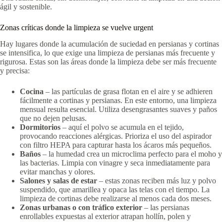
ágil y sostenible.
Zonas críticas donde la limpieza se vuelve urgent
Hay lugares donde la acumulación de suciedad en persianas y cortinas
se intensifica, lo que exige una limpieza de persianas más frecuente y
rigurosa. Estas son las áreas donde la limpieza debe ser más frecuente
y precisa:
Cocina
– las partículas de grasa flotan en el aire y se adhieren
fácilmente a cortinas y persianas. En este entorno, una limpieza
mensual resulta esencial. Utiliza desengrasantes suaves y paños
que no dejen pelusas.
Dormitorios
– aquí el polvo se acumula en el tejido,
provocando reacciones alérgicas. Prioriza el uso del aspirador
con filtro HEPA para capturar hasta los ácaros más pequeños.
Baños
– la humedad crea un microclima perfecto para el moho y
las bacterias. Limpia con vinagre y seca inmediatamente para
evitar manchas y olores.
Salones y salas de estar
– estas zonas reciben más luz y polvo
suspendido, que amarillea y opaca las telas con el tiempo. La
limpieza de cortinas debe realizarse al menos cada dos meses.
Zonas urbanas o con tráfico exterior
– las persianas
enrollables expuestas al exterior atrapan hollín, polen y