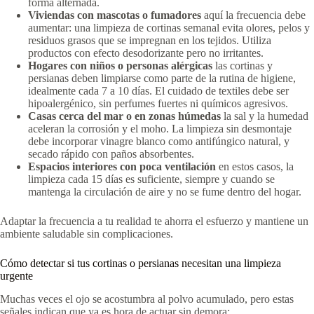
forma alternada.
Viviendas con mascotas o fumadores
aquí la frecuencia debe
aumentar: una limpieza de cortinas semanal evita olores, pelos y
residuos grasos que se impregnan en los tejidos. Utiliza
productos con efecto desodorizante pero no irritantes.
Hogares con niños o personas alérgicas
las cortinas y
persianas deben limpiarse como parte de la rutina de higiene,
idealmente cada 7 a 10 días. El cuidado de textiles debe ser
hipoalergénico, sin perfumes fuertes ni químicos agresivos.
Casas cerca del mar o en zonas húmedas
la sal y la humedad
aceleran la corrosión y el moho. La limpieza sin desmontaje
debe incorporar vinagre blanco como antifúngico natural, y
secado rápido con paños absorbentes.
Espacios interiores con poca ventilación
en estos casos, la
limpieza cada 15 días es suficiente, siempre y cuando se
mantenga la circulación de aire y no se fume dentro del hogar.
Adaptar la frecuencia a tu realidad te ahorra el esfuerzo y mantiene un
ambiente saludable sin complicaciones.
Cómo detectar si tus cortinas o persianas necesitan una limpieza
urgente
Muchas veces el ojo se acostumbra al polvo acumulado, pero estas
señales indican que ya es hora de actuar sin demora: