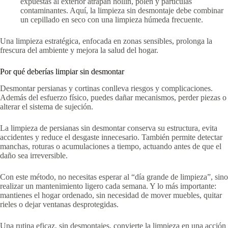
expuestas al exterior atrapan hollín, polen y partículas
contaminantes. Aquí, la limpieza sin desmontaje debe combinar
un cepillado en seco con una limpieza húmeda frecuente.
Una limpieza estratégica, enfocada en zonas sensibles, prolonga la
frescura del ambiente y mejora la salud del hogar.
Por qué deberías limpiar sin desmontar
Desmontar persianas y cortinas conlleva riesgos y complicaciones.
Además del esfuerzo físico, puedes dañar mecanismos, perder piezas o
alterar el sistema de sujeción.
La limpieza de persianas sin desmontar conserva su estructura, evita
accidentes y reduce el desgaste innecesario. También permite detectar
manchas, roturas o acumulaciones a tiempo, actuando antes de que el
daño sea irreversible.
Con este método, no necesitas esperar al “día grande de limpieza”, sino
realizar un mantenimiento ligero cada semana. Y lo más importante:
mantienes el hogar ordenado, sin necesidad de mover muebles, quitar
rieles o dejar ventanas desprotegidas.
Una rutina eficaz, sin desmontajes, convierte la limpieza en una acción