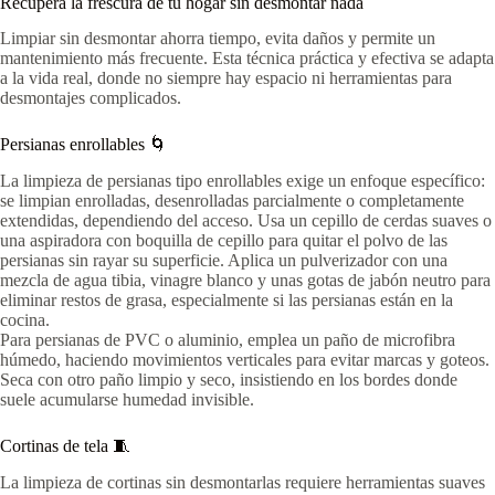
Recupera la frescura de tu hogar sin desmontar nada
Limpiar sin desmontar ahorra tiempo, evita daños y permite un
mantenimiento más frecuente. Esta técnica práctica y efectiva se adapta
a la vida real, donde no siempre hay espacio ni herramientas para
desmontajes complicados.
Persianas enrollables 🌀
La limpieza de persianas tipo enrollables exige un enfoque específico:
se limpian enrolladas, desenrolladas parcialmente o completamente
extendidas, dependiendo del acceso. Usa un cepillo de cerdas suaves o
una aspiradora con boquilla de cepillo para quitar el polvo de las
persianas sin rayar su superficie. Aplica un pulverizador con una
mezcla de agua tibia, vinagre blanco y unas gotas de jabón neutro para
eliminar restos de grasa, especialmente si las persianas están en la
cocina.
Para persianas de PVC o aluminio, emplea un paño de microfibra
húmedo, haciendo movimientos verticales para evitar marcas y goteos.
Seca con otro paño limpio y seco, insistiendo en los bordes donde
suele acumularse humedad invisible.
Cortinas de tela 🧵
La limpieza de cortinas sin desmontarlas requiere herramientas suaves