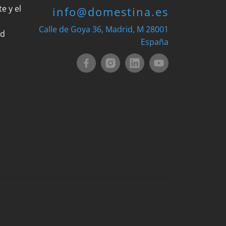
e y el
info@domestina.es
Calle de Goya 36, Madrid, M 28001
ad
España