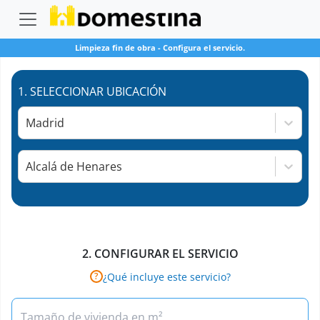
Limpieza fin de obra
-
Configura el servicio.
1.
SELECCIONAR UBICACIÓN
Madrid
Alcalá de Henares
2.
CONFIGURAR EL SERVICIO
¿Qué incluye este servicio?
?