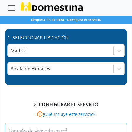
Limpieza fin de obra
-
Configura el servicio.
1.
SELECCIONAR UBICACIÓN
Madrid
Alcalá de Henares
2.
CONFIGURAR EL SERVICIO
¿Qué incluye este servicio?
?