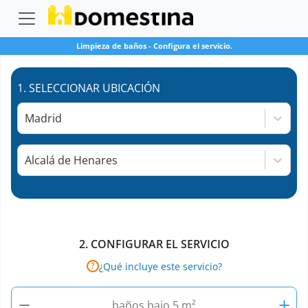
Limpieza de baños
-
Configura el servicio.
1.
SELECCIONAR UBICACIÓN
Madrid
Alcalá de Henares
2.
CONFIGURAR EL SERVICIO
¿Qué incluye este servicio?
?
−
+
baños bajo 5 m²