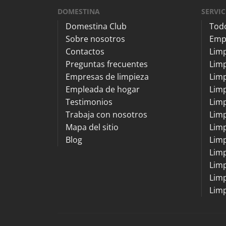
DOMESTINA
SERVIC
Domestina Club
Todo
Sobre nosotros
Emp
Contactos
Lim
Preguntas frecuentes
Limp
Empresas de limpieza
Limp
Empleada de hogar
Limp
Testimonios
Limp
Trabaja con nosotros
Lim
Mapa del sitio
Lim
Blog
Limp
Limp
Limp
Limp
Limp