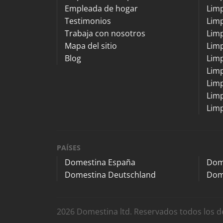
Empleada de hogar
Limp
Testimonios
Limp
Trabaja con nosotros
Lim
Mapa del sitio
Lim
Blog
Limp
Limp
Limp
Limp
Limp
PAÍSES
Domestina España
Dom
Domestina Deutschland
Dom
2026 Domestina ltd. Reservados todos los 