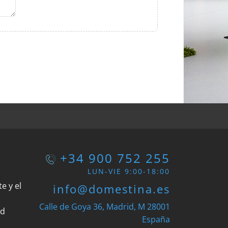
+34 900 752 255
LUN-VIE 9:00-18:00
e y el
info@domestina.es
Calle de Goya 36, Madrid, M 28001
ad
España