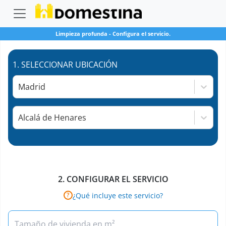
Limpieza profunda
-
Configura el servicio.
1.
SELECCIONAR UBICACIÓN
Madrid
Alcalá de Henares
2.
CONFIGURAR EL SERVICIO
¿Qué incluye este servicio?
?