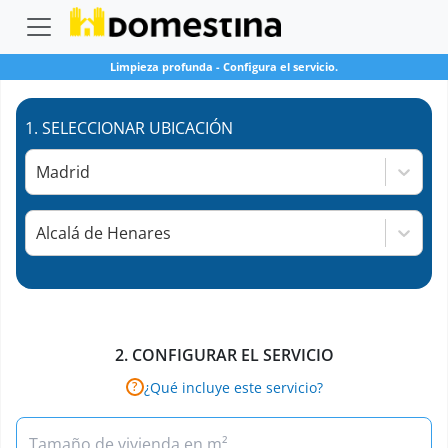
Limpieza profunda
-
Configura el servicio.
1.
SELECCIONAR UBICACIÓN
Madrid
Alcalá de Henares
2.
CONFIGURAR EL SERVICIO
¿Qué incluye este servicio?
?