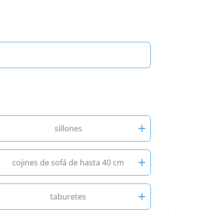
+
sillones
+
cojines de sofá de hasta 40 cm
+
taburetes