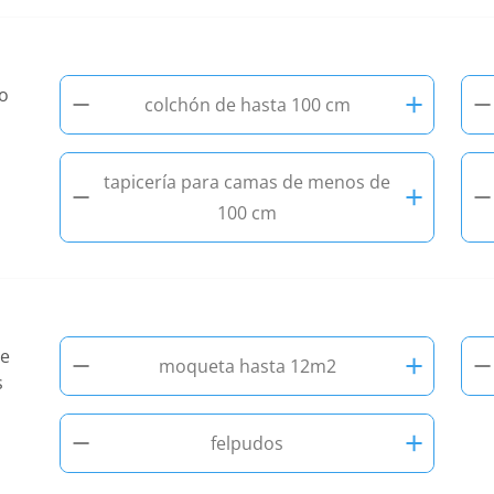
−
+
−
lo
colchón de hasta 100 cm
tapicería para camas de menos de
−
+
−
100 cm
−
+
−
te
moqueta hasta 12m2
s
−
+
felpudos