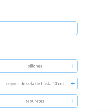
+
sillones
+
cojines de sofá de hasta 40 cm
+
taburetes