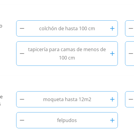
−
+
−
lo
colchón de hasta 100 cm
tapicería para camas de menos de
−
+
−
100 cm
−
+
−
te
moqueta hasta 12m2
s
−
+
felpudos