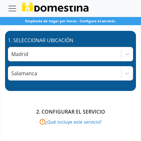
Empleada de hogar por horas
-
Configura el servicio.
1.
SELECCIONAR UBICACIÓN
Madrid
Salamanca
2.
CONFIGURAR EL SERVICIO
¿Qué incluye este servicio?
?