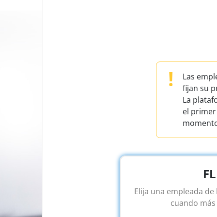
!
Las emple
fijan su 
La plataf
el primer
momento.
FL
Elija una empleada de 
cuando más 