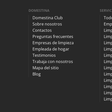
DOMESTINA
SERVIC
Domestina Club
Todo
Sobre nosotros
Emp
Contactos
Lim
Preguntas frecuentes
Limp
Empresas de limpieza
Limp
Empleada de hogar
Limp
Testimonios
Limp
Trabaja con nosotros
Lim
Mapa del sitio
Lim
Blog
Limp
Limp
Limp
Limp
Limp