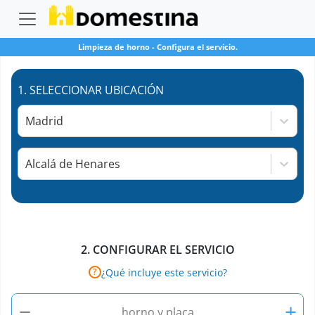
Limpieza de horno
-
Configura el servicio.
1.
SELECCIONAR UBICACIÓN
Madrid
Alcalá de Henares
2.
CONFIGURAR EL SERVICIO
¿Qué incluye este servicio?
?
−
+
horno y placa