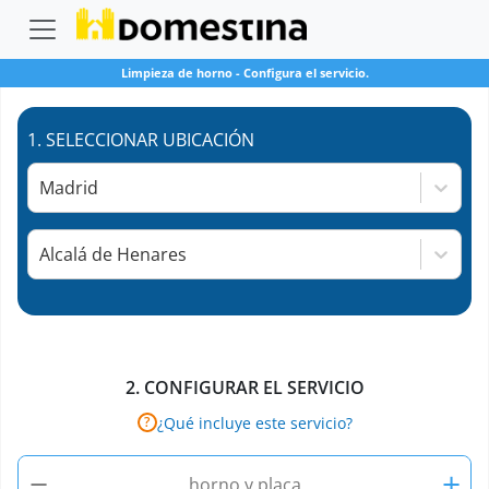
Limpieza de horno
-
Configura el servicio.
1.
SELECCIONAR UBICACIÓN
Madrid
Alcalá de Henares
2.
CONFIGURAR EL SERVICIO
¿Qué incluye este servicio?
?
−
+
horno y placa