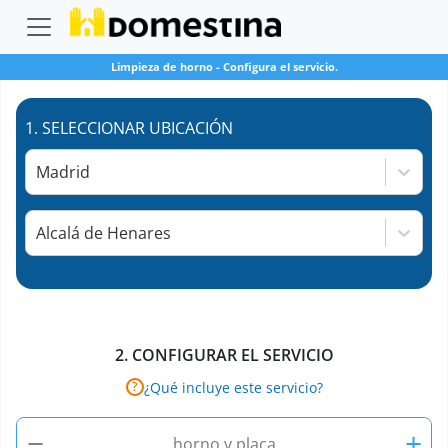
Limpieza de horno
-
Configura el servicio.
1.
SELECCIONAR UBICACIÓN
Madrid
Alcalá de Henares
2.
CONFIGURAR EL SERVICIO
¿Qué incluye este servicio?
?
−
+
horno y placa