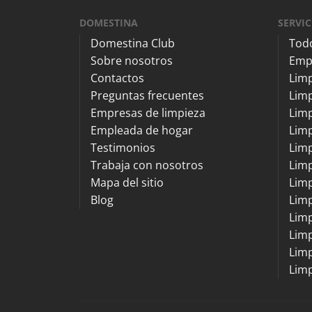
DOMESTINA
SERVIC
Domestina Club
Todo
Sobre nosotros
Emp
Contactos
Lim
Preguntas frecuentes
Limp
Empresas de limpieza
Limp
Empleada de hogar
Limp
Testimonios
Limp
Trabaja con nosotros
Lim
Mapa del sitio
Lim
Blog
Limp
Limp
Limp
Limp
Limp