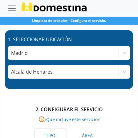
Limpieza de cristales
-
Configura el servicio.
1.
SELECCIONAR UBICACIÓN
Madrid
Alcalá de Henares
2.
CONFIGURAR EL SERVICIO
¿Qué incluye este servicio?
?
TIPO
ÁREA